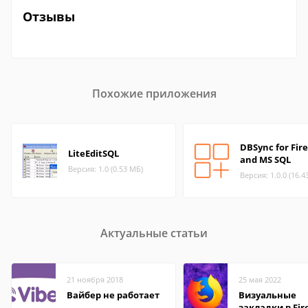
Отзывы
Похожие приложения
DBSync for Fire
LiteEditSQL
and MS SQL
Версия: 1.0 (0.53 МБ)
Версия: 1.0.0 (16.4
Актуальные статьи
21 ноября 2018
25 мая 2022
Вайбер не работает
Визуальные
закладки в Fir