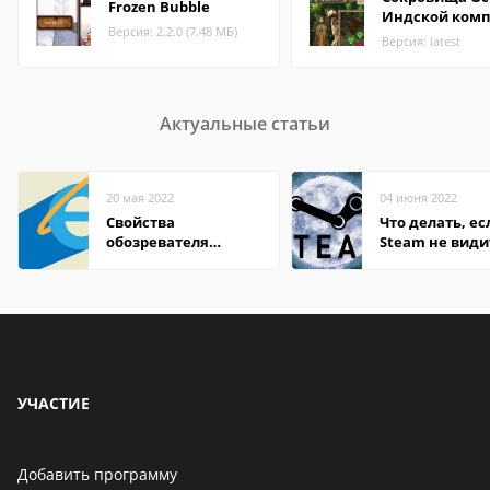
Frozen Bubble
Индской ком
Версия: 2.2.0 (7.48 МБ)
Версия: latest
Актуальные статьи
20 мая 2022
04 июня 2022
Свойства
Что делать, ес
обозревателя
Steam не види
Internet Explorer где
установленную
находится
УЧАСТИЕ
Добавить программу