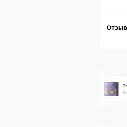
Отзы
T
Ве