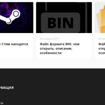
30 января 2019
04 ф
е Стим находятся
Файл формата BIN: чем
Фай
открыть, описание,
отк
особенности
осо
РМАЦИЯ
ты