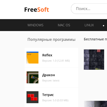
WINDOWS
MAC OS
LINUX
Популярные программы
Бесплатные 
Reflex
Версия: 1.0 (12.81 МБ)
Дракон
Версия: latest
Тетрис
Версия: 5.0 (0.03 МБ)