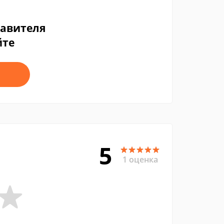
тавителя
йте
5
1 оценка