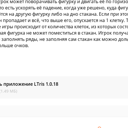
грок может поворачивать фигурку и двигать её по гориз
то есть ускорять её падение, когда уже решено, куда фиг
ётся на другую фигурку либо на дно стакана. Если при э
н пропадает и всё, что выше его, опускается на 1 клетку
 игры происходит от количества клеток, из которых сост
вая фигурка не может поместиться в стакан. Игрок получа
 заполнять ряды, не заполняя сам стакан как можно дол
ольше очков.
ь приложение LTris
1.0.18
(1.49 МБ)