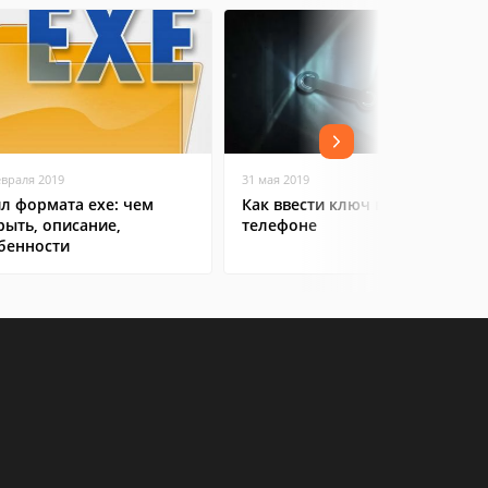
евраля 2019
31 мая 2019
л формата exe: чем
Как ввести ключ в Steam на
рыть, описание,
телефоне
бенности