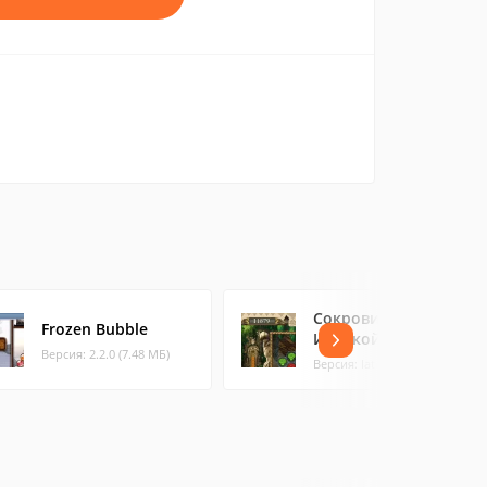
Сокровища Ост-
Frozen Bubble
Индской компании
Версия: 2.2.0 (7.48 МБ)
Версия: latest