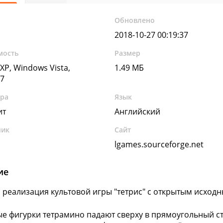
Обновлено
2018-10-27 00:19:37
мость
Размер
XP, Windows Vista,
1.49 МБ
7
ура
Язык
ит
Английский
чик
Сайт
lgames.sourceforge.net
ие
это реализация культовой игры "тетрис" с открытым исход
е фигурки тетрамино падают сверху в прямоугольный ста