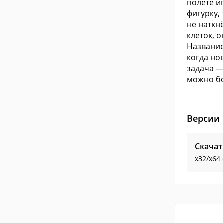
полёте и
фигурку, 
не наткн
клеток, о
Название
когда но
задача —
можно б
Версии
Скачат
x32/x64