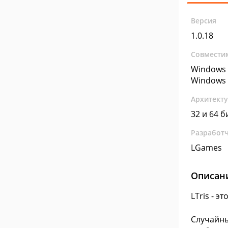
Версия
1.0.18
Совмести
Windows 
Windows 
Архитект
32 и 64 б
Разработ
LGames
Описан
LTris - 
Случайны