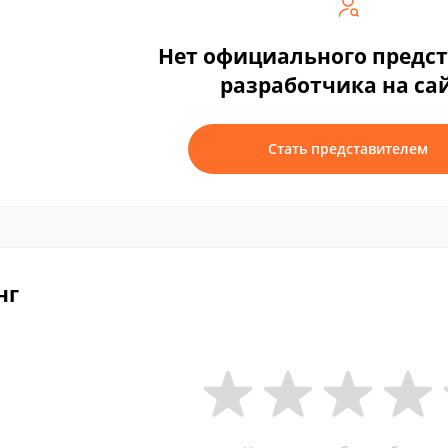
Нет официального предс
разработчика на са
Стать представителем
нг