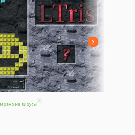
?
верено на вирусы