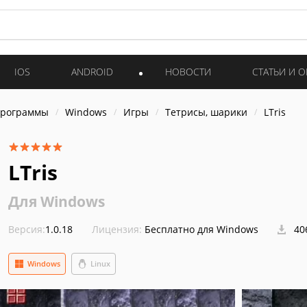
IOS
ANDROID
НОВОСТИ
СТАТЬИ И 
программы
Windows
Игры
Тетрисы, шарики
LTris
LTris
Для Windows
Версия:
1.0.18
Лицензия:
Бесплатно для Windows
40
Windows
Linux