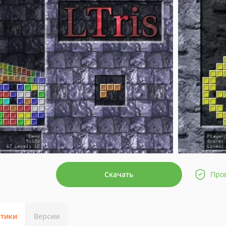
Скачать
Про
стики
Версии