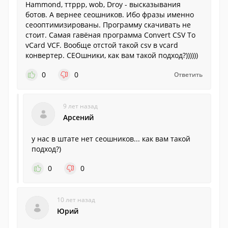
Hammond, ттррр, wob, Droy - высказывания
ботов. А вернее сеошников. Ибо фразы именно
сеооптимизированы. Программу скачивать не
стоит. Самая гавёная программа Convert CSV To
vCard VCF. Вообще отстой такой csv в vcard
конвертер. СЕОшники, как вам такой подход?))))))
0
0
Ответить
9 лет назад
Арсений
у нас в штате нет сеошников... как вам такой
подход?)
0
0
10 лет назад
Юрий