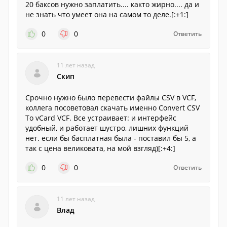
20 баксов нужно заплатить.... както жирно.... да и
не знать что умеет она на самом то деле.[:+1:]
0
0
Ответить
11 лет назад
Скип
Срочно нужно было перевести файлы CSV в VCF,
коллега посоветовал скачать именно Convert CSV
To vCard VCF. Все устраивает: и интерфейс
удобный, и работает шустро, лишних функций
нет. если бы басплатная была - поставил бы 5, а
так с цена великовата, на мой взгляд)[:+4:]
0
0
Ответить
11 лет назад
Влад