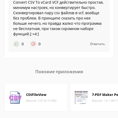
Convert CSV To vCard VCF действительно простая,
минимум настроек, но конвертирует быстро.
Сконвертировал пару csv файлов в vcf, вообще
без проблем. В принципе сказать про нее
больше нечего, но правда жалко что программа
не бесплатная, при таком скромном наборе
функций.[:+4:]
0
0
Ответить
Похожие приложения
CSVFileView
7-PDF Maker Po
Версия: 2.41 (0.15 МБ)
Версия: 1.4.1 (49.1