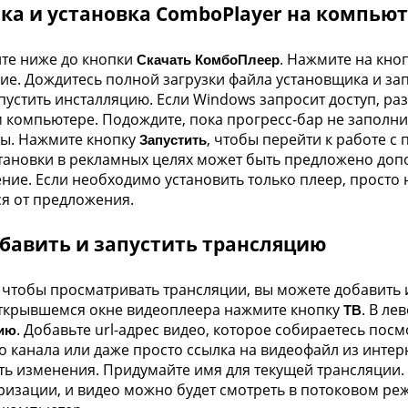
ка и установка ComboPlayer на компью
те ниже до кнопки
Нажмите на кноп
Скачать КомбоПлеер
.
ие. Дождитесь полной загрузки файла установщика и зап
пустить инсталляцию. Если Windows запросит доступ, р
 компьютере. Подождите, пока прогресс-бар не заполнит
ы. Нажмите кнопку
, чтобы перейти к работе с
Запустить
тановки в рекламных целях может быть предложено до
ние. Если необходимо установить только плеер, просто
ся от предложения.
обавить и запустить трансляцию
, чтобы просматривать трансляции, вы можете добавить
открывшемся окне видеоплеера нажмите кнопку
. В ле
ТВ
. Добавьте url-адрес видео, которое собираетесь посм
ию
 канала или даже просто ссылка на видеофайл из инте
ь изменения. Придумайте имя для текущей трансляции. 
ризации, и видео можно будет смотреть в потоковом ре