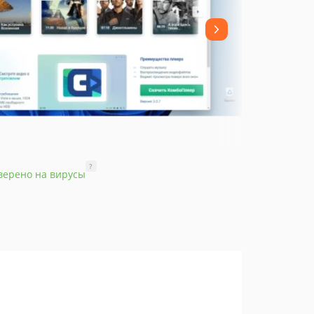
?
верено на вирусы