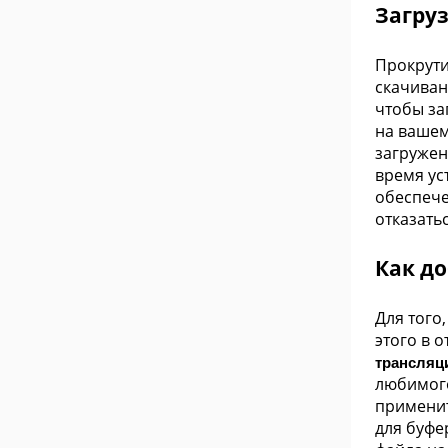
Загруз
Прокрути
скачиван
чтобы за
на вашем
загружен
время ус
обеспече
отказать
Как д
Для того
этого в 
трансляц
любимого
применит
для буфе