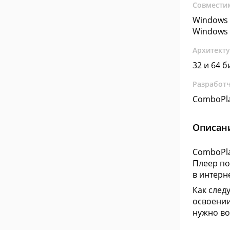
Совмести
Windows 
Windows 
Архитект
32 и 64 б
Разработ
ComboPl
Описан
СomboPla
Плеер по
в интерн
Как след
освоении
нужно во