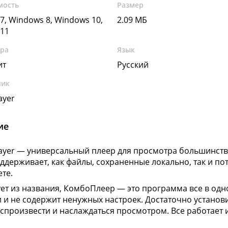
мость
Размер
7, Windows 8, Windows 10,
2.09 МБ
11
ура
Язык
ит
Русский
чик
ayer
ие
yer — универсальный плеер для просмотра большинства
ддерживает, как файлы, сохраненные локально, так и п
ете.
ует из названия, КомбоПлеер — это программа все в одно
 и не содержит ненужных настроек. Достаточно установ
спроизвести и наслаждаться просмотром. Все работает 