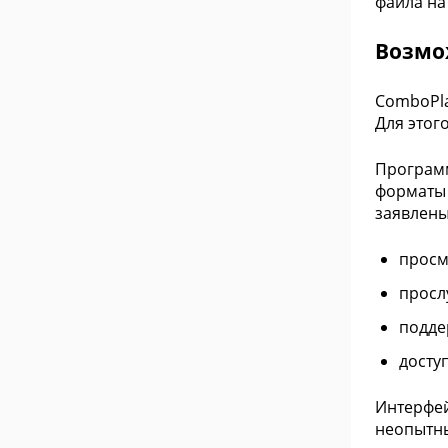
файла на
Возмо
ComboPla
Для этог
Программ
форматы 
заявлены
просм
просл
подде
досту
Интерфей
неопытны