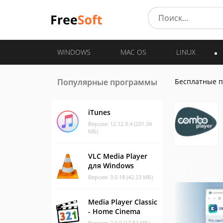
WINDOWS
MAC OS
LINUX
Популярные программы
Бесплатные 
iTunes
Версия: 12.12.9.4 (201.34
МБ)
VLC Media Player
для Windows
Версия: 3.0.18 (42.23 МБ)
Media Player Classic
- Home Cinema
Версия: 2.0.0 (17.82 МБ)