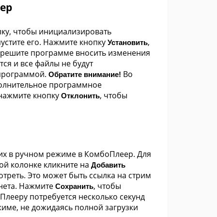
тер
ку, чтобы инициализировать
устите его. Нажмите кнопку
,
Установить
азрешите программе вносить изменения
ся и все файлы не будут
 программой.
Во
Обратите внимание!
полнительное программное
 нажмите кнопку
, чтобы
Отклонить
 их в ручном режиме в КомбоПлеер. Для
вой колонке кликните на
Добавить
отреть. Это может быть ссылка на стрим
рнета. Нажмите
, чтобы
Сохранить
Плееру потребуется несколько секунд
жиме, не дожидаясь полной загрузки