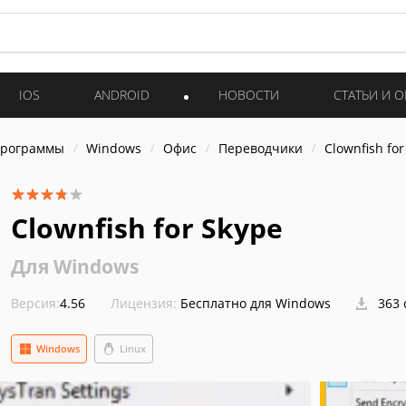
IOS
ANDROID
НОВОСТИ
СТАТЬИ И 
программы
Windows
Офис
Переводчики
Clownfish for
Clownfish for Skype
Для Windows
Версия:
4.56
Лицензия:
Бесплатно для Windows
363 
Windows
Linux