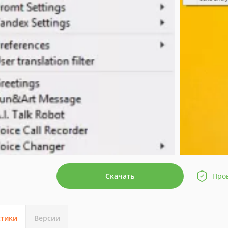
Скачать
Про
стики
Версии