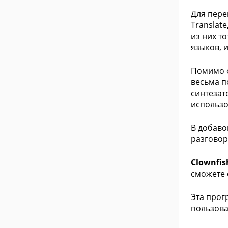
Для пере
Translate
из них т
языков, 
Помимо 
весьма п
синтезат
использо
В добаво
разговор
Clownfis
сможете 
Эта прог
пользова