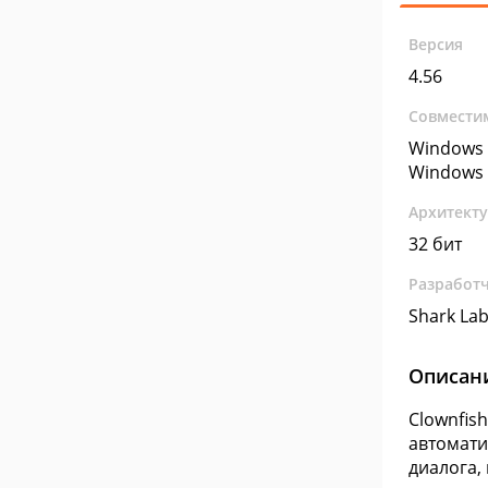
Версия
4.56
Совмести
Windows 
Windows 
Архитект
32 бит
Разработ
Shark La
Описан
Clownfis
автомати
диалога,