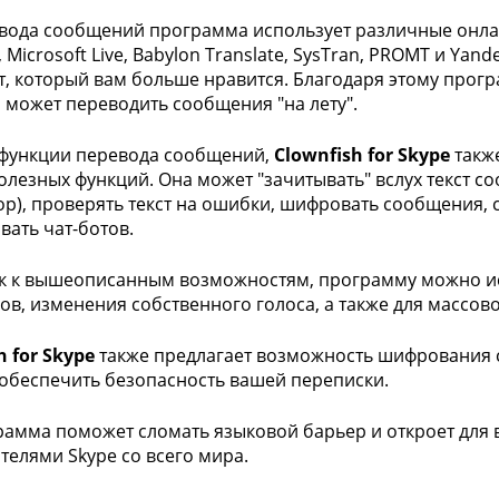
вода сообщений программа использует различные онла
, Microsoft Live, Babylon Translate, SysTran, PROMT и Y
от, который вам больше нравится. Благодаря этому про
и может переводить сообщения "на лету".
функции перевода сообщений,
Clownfish for Skype
также
олезных функций. Она может "зачитывать" вслух текст 
ор), проверять текст на ошибки, шифровать сообщения,
вать чат-ботов.
к к вышеописанным возможностям, программу можно ис
ов, изменения собственного голоса, а также для массо
h for Skype
также предлагает возможность шифрования 
обеспечить безопасность вашей переписки.
рамма поможет сломать языковой барьер и откроет для 
телями Skype со всего мира.