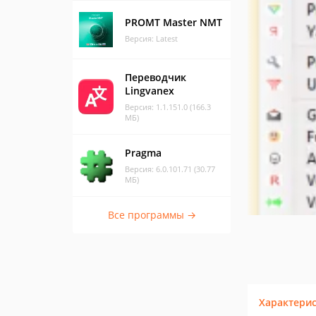
PROMT Master NMT
Версия: Latest
Переводчик
Lingvanex
Версия: 1.1.151.0 (166.3
МБ)
Pragma
Версия: 6.0.101.71 (30.77
МБ)
Все программы →
Характери