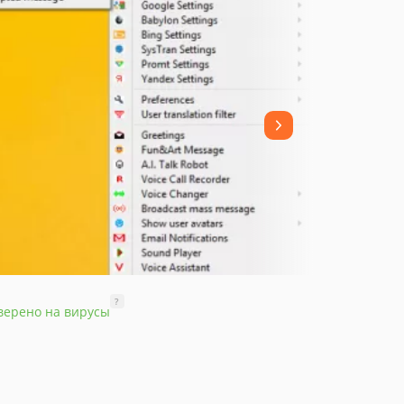
?
верено на вирусы