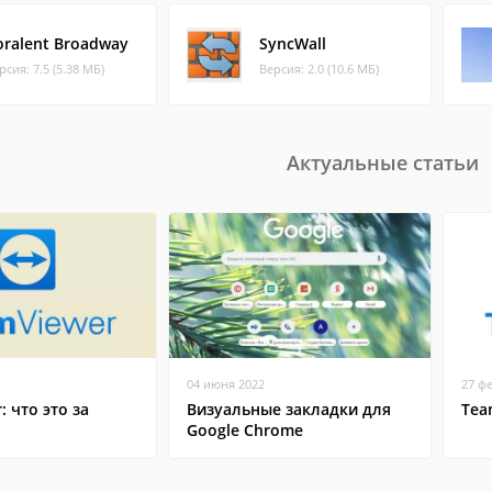
oralent Broadway
SyncWall
рсия: 7.5 (5.38 МБ)
Версия: 2.0 (10.6 МБ)
Актуальные статьи
04 июня 2022
27 ф
: что это за
Визуальные закладки для
Tea
Google Chrome