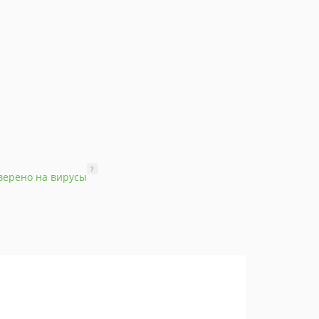
?
верено на вирусы