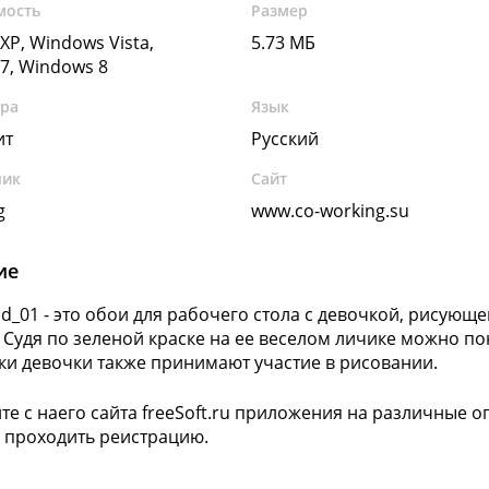
мость
Размер
XP, Windows Vista,
5.73 МБ
7, Windows 8
ура
Язык
ит
Русский
чик
Сайт
g
www.co-working.su
ие
ld_01 - это обои для рабочего стола с девочкой, рисую
 Судя по зеленой краске на ее веселом личике можно пон
ки девочки также принимают участие в рисовании.
те с наего сайта freeSoft.ru приложения на различные 
 проходить реистрацию.