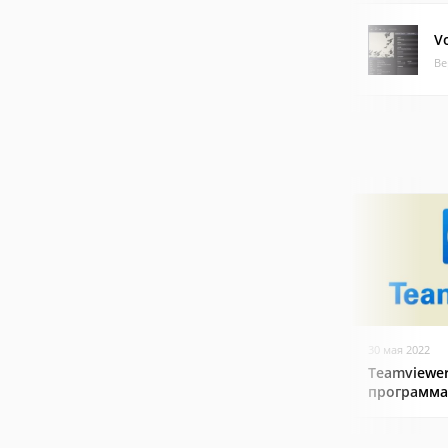
V
Ве
30 мая 2022
Teamviewer
программа