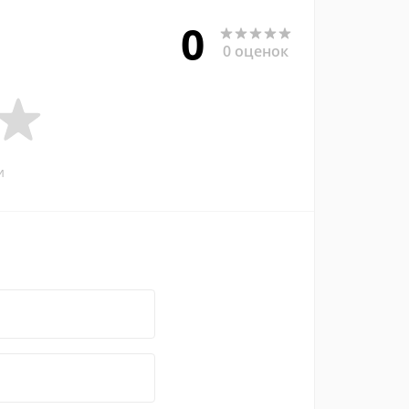
0
0 оценок
и