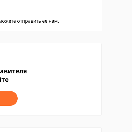
 можете
отправить ее нам
.
тавителя
йте