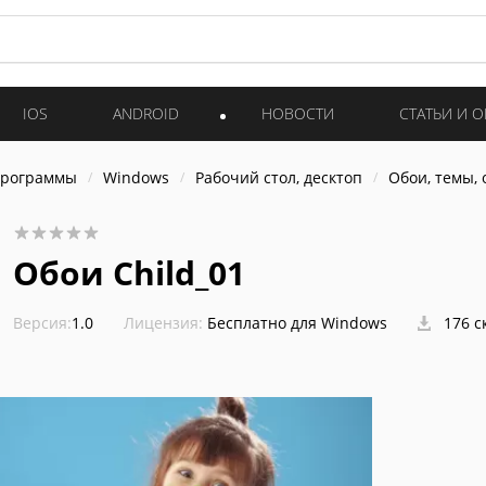
IOS
ANDROID
НОВОСТИ
СТАТЬИ И 
программы
Windows
Рабочий стол, десктоп
Обои, темы,
Обои Child_01
Версия:
1.0
Лицензия:
Бесплатно для Windows
176 с