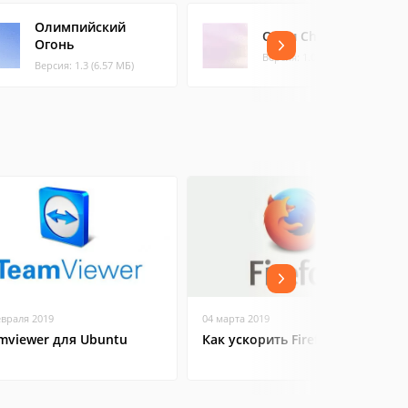
Олимпийский
Обои Child_02
Огонь
Версия: 1.0 (4.98 МБ)
Версия: 1.3 (6.57 МБ)
евраля 2019
04 марта 2019
mviewer для Ubuntu
Как ускорить Firefox