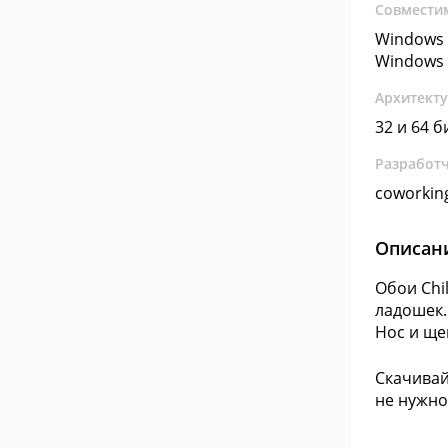
Совмести
Windows 
Windows 
Архитект
32 и 64 б
Разработ
coworkin
Описан
Обои Chi
ладошек.
Нос и ще
Скачивай
не нужно