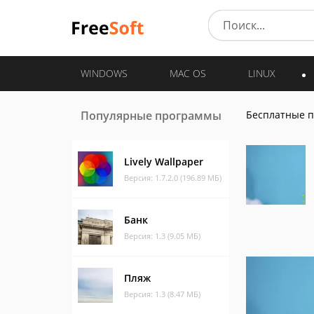
WINDOWS
MAC OS
LINUX
Популярные программы
Бесплатные 
Lively Wallpaper
Версия: 1.7.2.0 (196.89 МБ)
Банк
Версия: 1.3 (9.05 МБ)
Пляж
Версия: 1.3 (8.47 МБ)