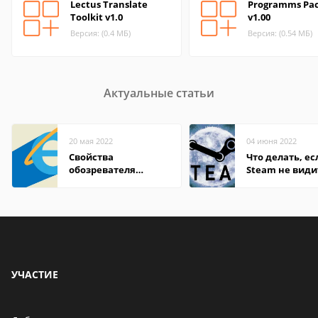
Lectus Translate
Programms Pa
Toolkit v1.0
v1.00
Версия: (0.4 МБ)
Версия: (0.54 МБ)
Актуальные статьи
20 мая 2022
04 июня 2022
Свойства
Что делать, ес
обозревателя
Steam не види
Internet Explorer где
установленную
находится
УЧАСТИЕ