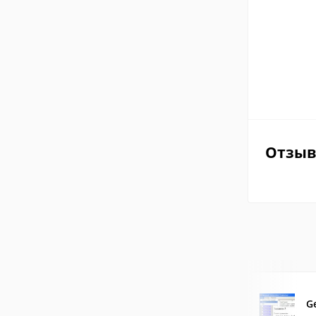
Отзы
G