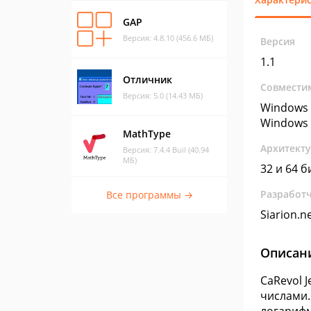
GAP
Версия: 4.8.10 (456.6 МБ)
Версия
1.1
Отличник
Совмести
Версия: 5.0 (14.43 МБ)
Windows 
Windows 
MathType
Архитект
Версия: 7.4.4 Buil (40.94
МБ)
32 и 64 б
Разработ
Все программы →
Siarion.n
Описан
CaRevol 
числами.