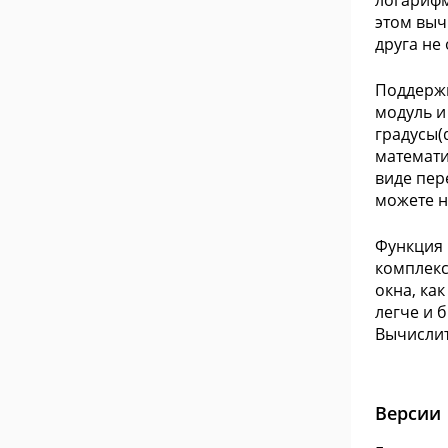
логарифм
этом выч
друга не
Поддержк
модуль и
градусы(d
математи
виде пер
можете н
Функция 
комплекс
окна, ка
легче и 
Вычислит
Версии