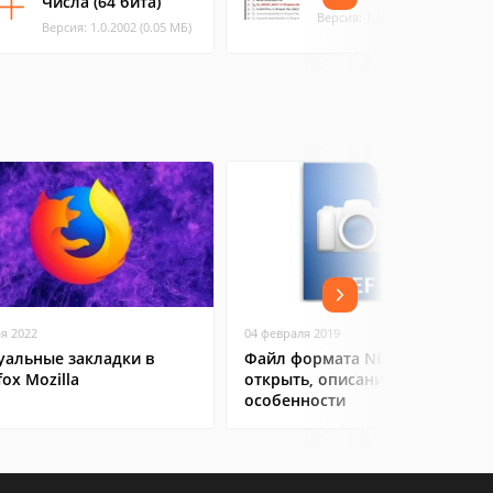
Числа (64 бита)
Версия: 1.4 (2.83 МБ)
Версия: 1.0.2002 (0.05 МБ)
ая 2022
04 февраля 2019
уальные закладки в
Файл формата NEF: чем
fox Mozilla
открыть, описание,
особенности