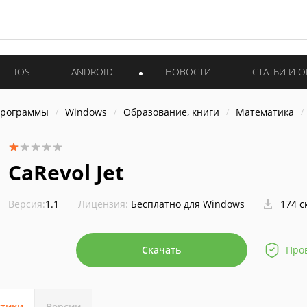
IOS
ANDROID
НОВОСТИ
СТАТЬИ И 
программы
Windows
Образование, книги
Математика
CaRevol Jet
Версия:
1.1
Лицензия:
Бесплатно для Windows
174 с
Скачать
Про
стики
Версии