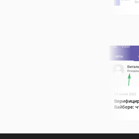
Ве
04 июня 2022
Верифицир
Вайбере: ч