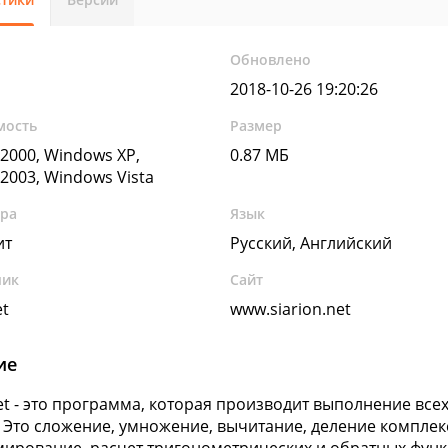
Обновлено
2018-10-26 19:20:26
мость
Размер
2000, Windows XP,
0.87 МБ
2003, Windows Vista
ура
Язык
ит
Русский, Английский
чик
Сайт
et
www.siarion.net
ие
Jet - это программа, которая производит выполнение вс
 Это сложение, умножение, вычитание, деление комплекс