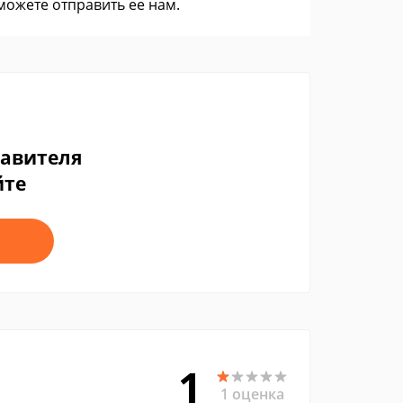
 можете
отправить ее нам
.
тавителя
йте
1
1 оценка