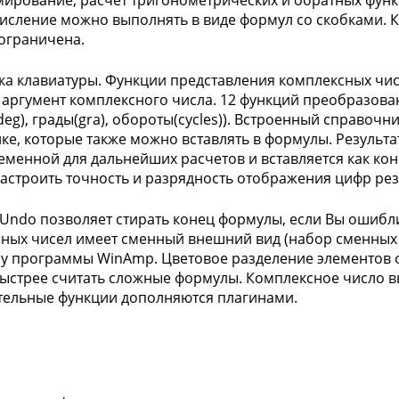
ирование, расчет тригонометрических и обратных функ
исление можно выполнять в виде формул со скобками. К
 ограничена.
а клавиатуры. Функции представления комплексных чис
 аргумент комплексного числа. 12 функций преобразован
eg), грады(gra), обороты(cycles)). Встроенный справочни
ке, которые также можно вставлять в формулы. Результа
еменной для дальнейших расчетов и вставляется как ко
астроить точность и разрядность отображения цифр рез
Undo позволяет стирать конец формулы, если Вы ошибл
ных чисел имеет сменный внешний вид (набор сменных т
к у программы WinAmp. Цветовое разделение элементов ф
быстрее считать сложные формулы. Комплексное число в
ельные функции дополняются плагинами.