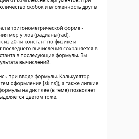
ций от комплексных аргументов. При
оличество скобок и вложенность друг в
ел в тригонометрической форме -
ия мер углов (радианы(rad),
к из 20-ти констант по физике и
т последнего вычисления сохраняется в
нстанта в последующие формулы. Вы
ультата вычислений.
ись при вводе формулы. Калькулятор
ем оформления [skins]), а также липкие
ормулы на дисплее (в теме) позволяет
ыделяется цветом тоже.