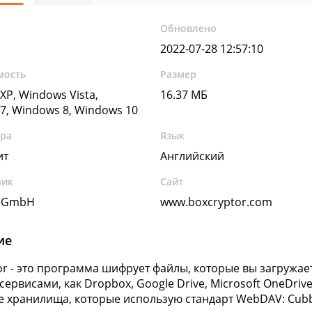
Обновлено
2022-07-28 12:57:10
мость
Размер
XP, Windows Vista,
16.37 МБ
7, Windows 8, Windows 10
ура
Язык
ит
Английский
чик
Сайт
 GmbH
www.boxcryptor.com
ие
or - это программа шифрует файлы, которые вы загружае
сервисами, как Dropbox, Google Drive, Microsoft OneDriv
 хранилища, которые использую стандарт WebDAV: Cubby,