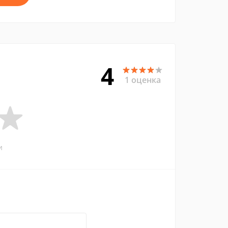
4
1 оценка
и