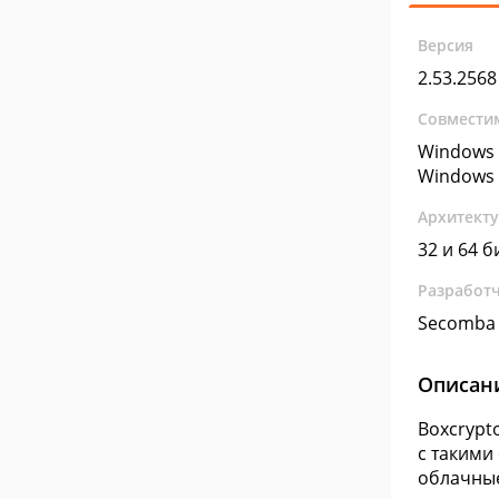
Версия
2.53.2568
Совмести
Windows 
Windows 
Архитект
32 и 64 б
Разработ
Secomba
Описан
Boxcrypt
с такими 
облачные