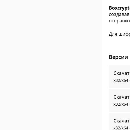
Boxcrypt
создавая
отправко
Для шиф
Версии
Скачат
x32/x64
Скачат
x32/x64
Скачат
x32/x64