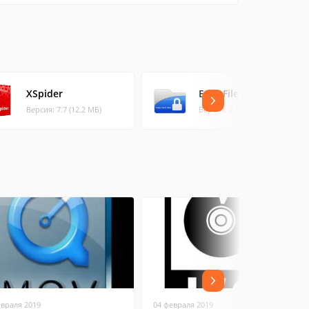
XSpider
Easy File Locker
Версия: 7.7 (12.2 МБ)
Версия: 2.2 (0.4 МБ)
евраля 2019
04 февраля 2019