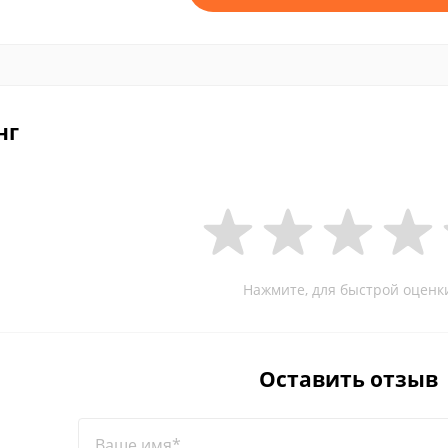
нг
Нажмите, для быстрой оценк
Оставить отзыв
Ваше имя*