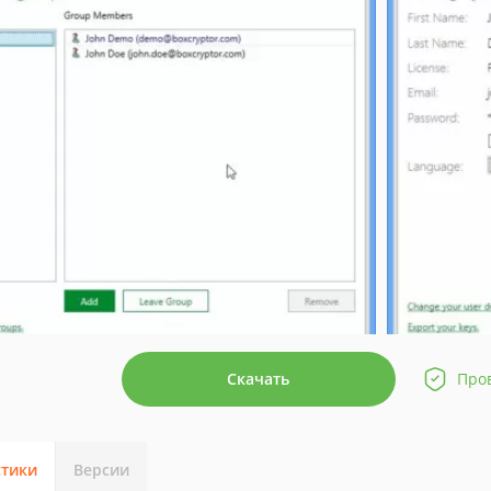
Скачать
Про
стики
Версии