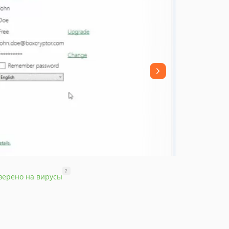
?
верено на вирусы