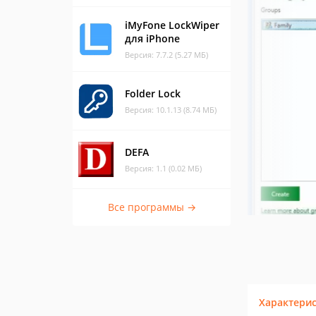
iMyFone LockWiper
для iPhone
Версия: 7.7.2 (5.27 МБ)
Folder Lock
Версия: 10.1.13 (8.74 МБ)
DEFA
Версия: 1.1 (0.02 МБ)
Все программы →
Характери