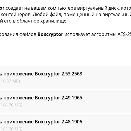
or
создает на вашем компьютере виртуальный диск, кот
 контейнеров. Любой файл, помещенный на виртуальный
й его в облачное хранилище.
рования файлов
Boxcryptor
использует алгоритмы AES-25
ь приложение Boxcryptor
2.53.2568
(16.37 МБ)
ь приложение Boxcryptor
2.49.1965
(106.76 МБ)
ь приложение Boxcryptor
2.48.1906
(103.56 МБ)