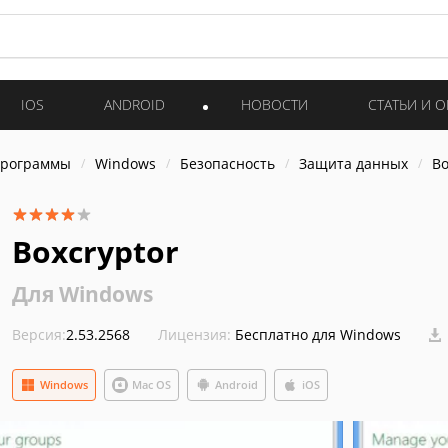
IOS
ANDROID
НОВОСТИ
СТАТЬИ И 
программы
Windows
Безопасность
Защита данных
Bo
Boxcryptor
Для Windows
Версия:
2.53.2568
Лицензия:
Бесплатно для Windows
Windows
Mac OS
Android
iOS