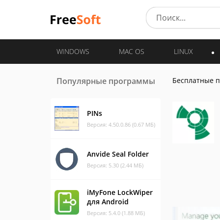
WINDOWS
MAC OS
LINUX
Популярные программы
Бесплатные 
PINs
Версия: 4.50.0.86 (0.67 МБ)
Anvide Seal Folder
Версия: 5.30 (2.44 МБ)
iMyFone LockWiper
для Android
Версия: 5.4.0 (1.88 МБ)