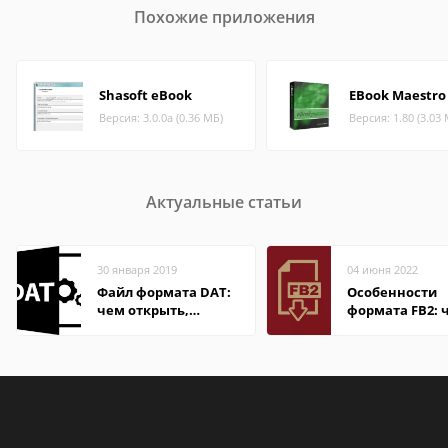
Похожие приложения
Shasoft eBook
EBook Maestro
Версия: 3.0.0a (0.36 МБ)
Версия: 1.80 (3.03
Актуальные статьи
30 января 2019
04 июня 2022
Файл формата DAT:
Особенности
чем открыть,
формата FB2: 
описание,
открыть файл
особенности
электронной 