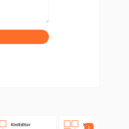
KiniEditor
XText