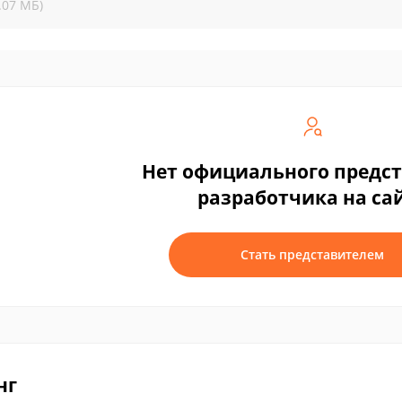
.07 МБ)
Нет официального предс
разработчика на са
Стать представителем
нг