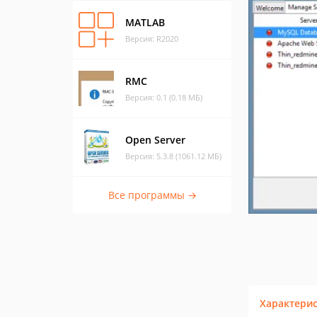
MATLAB
Версия: R2020
RMC
Версия: 0.1 (0.18 МБ)
Open Server
Версия: 5.3.8 (1061.12 МБ)
Все программы →
Характери