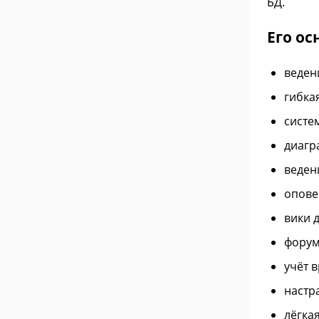
БД.
Его о
веден
гибка
систе
диагр
веден
опове
вики 
форум
учёт 
настр
лёгкая