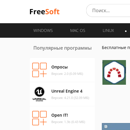
WINDOWS
MAC OS
LINUX
Популярные программы
Бесплатные 
Опросы
Версия: 2.0 (0.09 МБ)
Unreal Engine 4
Версия: 4.21.0 (32.09 МБ)
Open IT!
Версия: 1.3b (0.43 МБ)