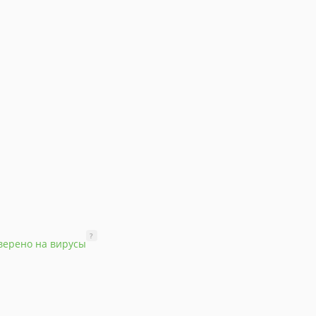
?
верено на вирусы