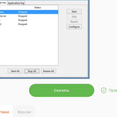
Скачать
Про
стики
Версии