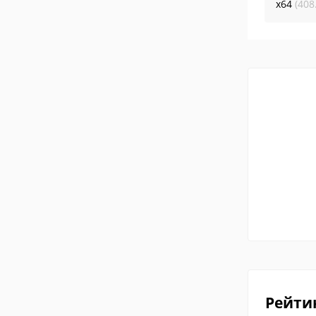
x64
(408
Рейти