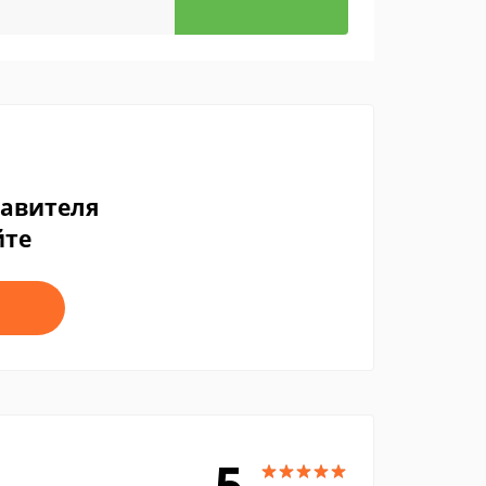
тавителя
йте
5