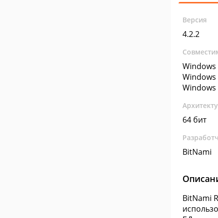
Версия
4.2.2
Совмести
Windows 
Windows 
Windows 
Архитект
64 бит
Разработ
BitNami
Описан
BitNami 
использо