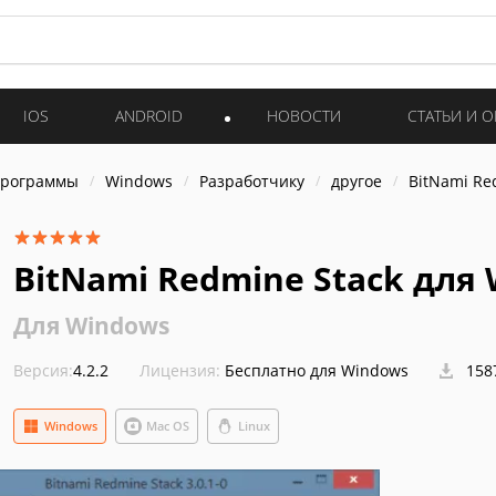
IOS
ANDROID
НОВОСТИ
СТАТЬИ И 
программы
Windows
Разработчику
другое
BitNami Re
BitNami Redmine Stack для
Для Windows
Версия:
4.2.2
Лицензия:
Бесплатно для Windows
158
Windows
Mac OS
Linux