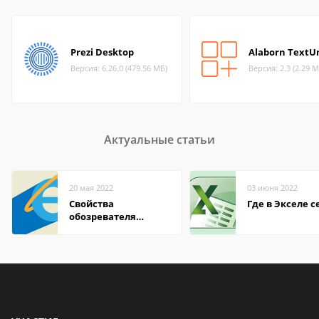
Prezi Desktop
Alaborn TextU
Версия: 6.26.0 (479.56 МБ)
Версия: 2.3 (2.29 М
Актуальные статьи
20 мая 2022
03 июня 2022
Свойства
Где в Экселе с
обозревателя
Internet Explorer где
находится