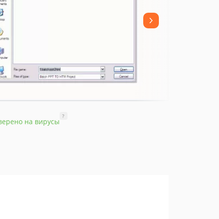
?
верено на вирусы