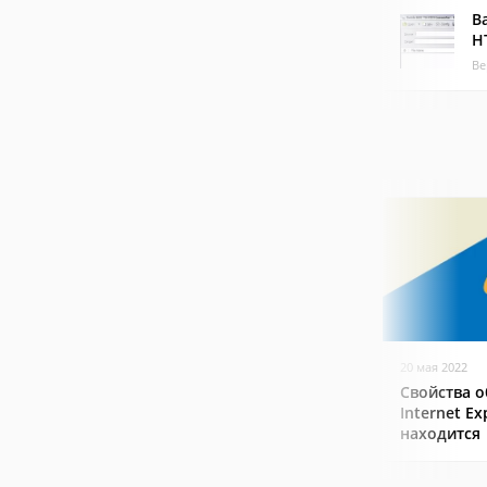
B
H
Ве
20 мая 2022
Свойства о
Internet Ex
находится