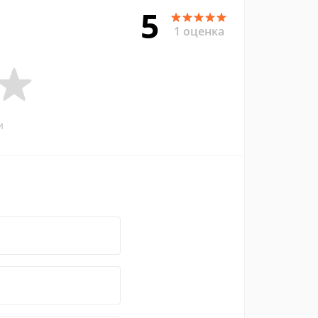
5
1 оценка
и