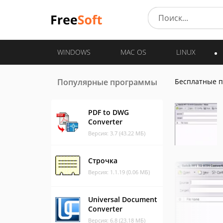
WINDOWS
MAC OS
LINUX
Популярные программы
Бесплатные 
PDF to DWG
Converter
Версия: 3.7 (43.22 МБ)
Строчка
Версия: 1.1.19 (0.06 МБ)
Universal Document
Converter
Версия: 6.8 (23.18 МБ)