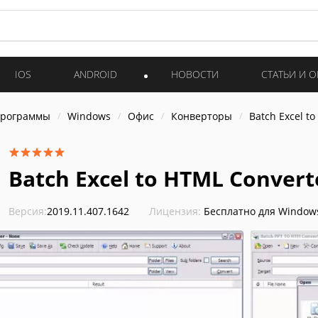
IOS
ANDROID
НОВОСТИ
СТАТЬИ И 
программы
Windows
Офис
Конверторы
Batch Excel t
Batch Excel to HTML Convert
Версия:
2019.11.407.1642
Лицензия:
Бесплатно для Window