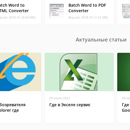
atch Word to
Batch Word to PDF
TML Converter
Converter
рсия: 2018.10. (0.69 МБ)
Версия: 2018.10. (1.01 МБ)
Актуальные статьи
03 июня 2022
04 и
бозревателя
Где в Экселе сервис
Где
plorer где
Goo