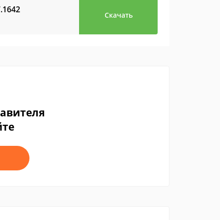
7.1642
Скачать
тавителя
йте