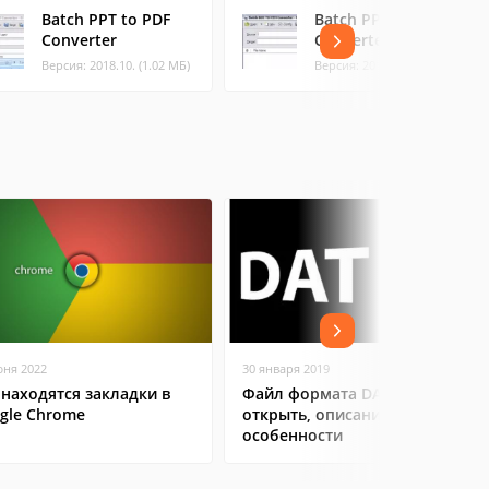
Batch PPT to PDF
Batch PPT to HTML
Converter
Converter
Версия: 2018.10. (1.02 МБ)
Версия: 2018.10. (0.69 МБ)
юня 2022
30 января 2019
 находятся закладки в
Файл формата DAT: чем
gle Chrome
открыть, описание,
особенности