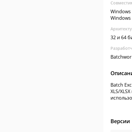
Совмести
Windows 
Windows 
Архитект
32 и 64 б
Разработ
Batchwor
Описан
Batch Ex
XLS/XLSX
использо
Версии