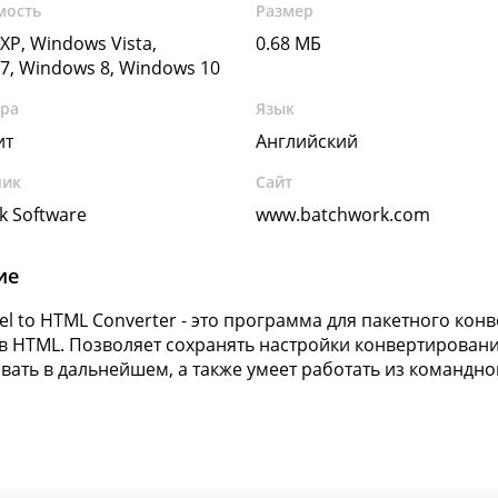
мость
Размер
XP, Windows Vista,
0.68 МБ
7, Windows 8, Windows 10
ура
Язык
ит
Английский
чик
Сайт
k Software
www.batchwork.com
ие
cel to HTML Converter - это программа для пакетного ко
 в HTML. Позволяет сохранять настройки конвертировани
вать в дальнейшем, а также умеет работать из командно