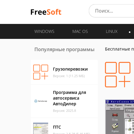
WINDOWS
MAC OS
LINUX
Популярные программы
Бесплатные 
Грузоперевозки
Версия: 1 (11.25 МБ)
Программа для
автосервиса
АвтоДилер
Версия: 2025.8
ПТС
Версия: 2.8.28 (5.46 МБ)