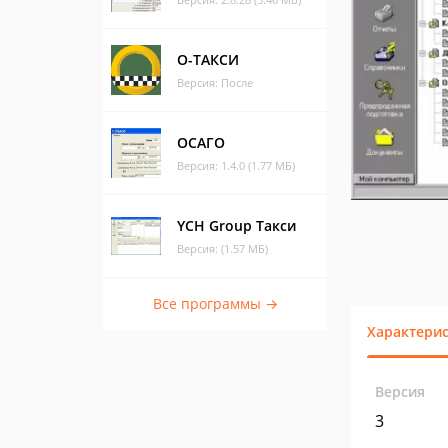
О-ТАКСИ
Версия: После
ОСАГО
Версия: 1.4.0 (1.77 МБ)
YCH Group Такси
Версия: (1.57 МБ)
Все программы →
Характери
Версия
3