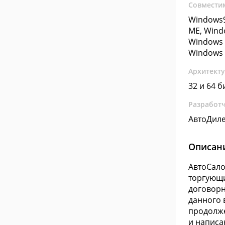
Совмести
Windows9
ME, Wind
Windows 
Windows 
Архитект
32 и 64 б
Разработ
АвтоДиле
Описан
АвтоСало
торгующи
договорн
данного 
продолж
и написа