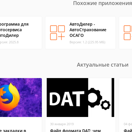
Похожие приложения
рограмма для
АвтоДилер -
втосервиса
АвтоСтрахование
втоДилер
ОСАГО
рсия: 2025.8
Версия: 1.2 (225.95 МБ)
Актуальные статьи
30 января 2019
04 ф
 закладки в
Файл формата DAT: чем
Фай