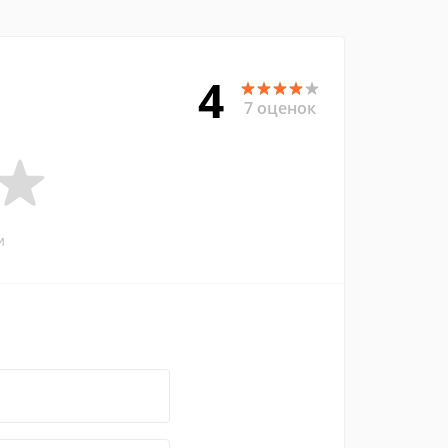
4
7 оценок
и