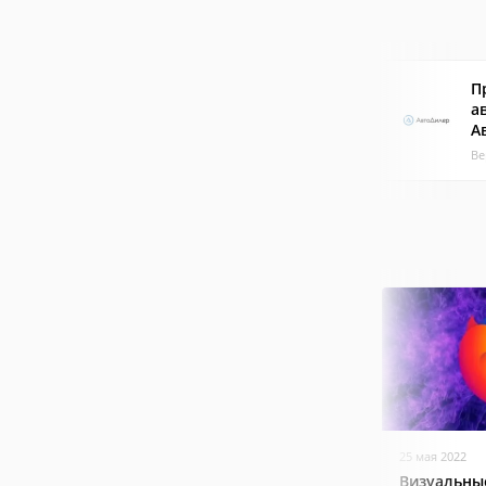
П
а
А
Ве
25 мая 2022
Визуальные