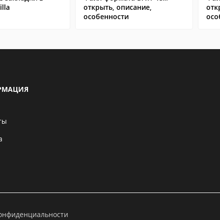
lla
открыть, описание,
отк
особенности
осо
РМАЦИЯ
ты
а
конфиденциальности