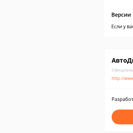
Версии
Если у в
АвтоД
Официаль
http://www
Разработ