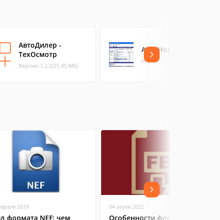
АвтоДилер -
АвтоНормы
ТехОсмотр
Версия: 3.3 (9.17 МБ)
Версия: 1.2 (225.95 МБ)
евраля 2019
04 июня 2022
л формата NEF: чем
Особенности формата FB2: