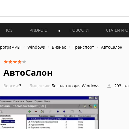
IOS
ANDROID
НОВОСТИ
СТАТЬИ И 
программы
Windows
Бизнес
Транспорт
АвтоСалон
АвтоСалон
Версия:
3
Лицензия:
Бесплатно для Windows
293 ск