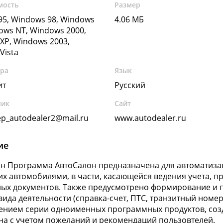
мость
Размер
5, Windows 98, Windows
4.06 МБ
ows NT, Windows 2000,
XP, Windows 2003,
Vista
ура
Язык
ит
Русский
чик
Сайт
р_autodealer2@mail.ru
www.autodealer.ru
ие
н Программа АвтоСалон предназначена для автоматизац
х автомобилями, в части, касающейся ведения учета, 
ых документов. Также предусмотрено формирование и п
вида деятельности (справка-счет, ПТС, транзитный номе
ением серии одноименных программных продуктов, соз
на с учетом пожеланий и рекомендаций пользовтелей.