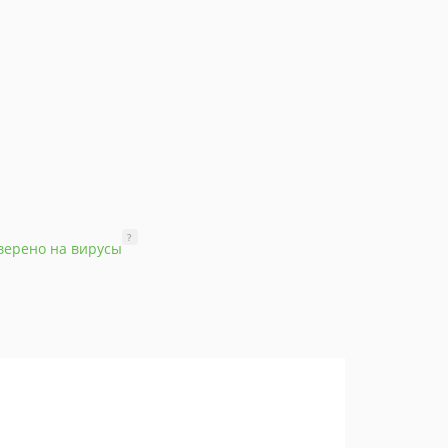
?
верено на вирусы