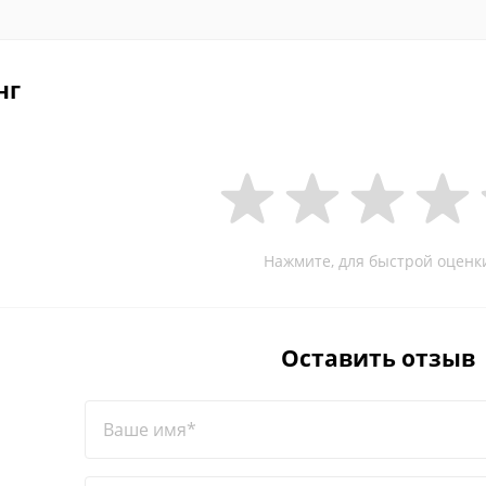
нг
Нажмите, для быстрой оценк
Оставить отзыв
Ваше имя*