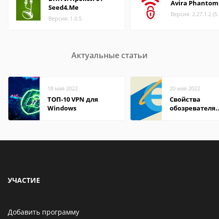
Avira Phantom
Seed4.Me
Версия: 2.27.1.2 (5
Версия: 1.0.5
Актуальные статьи
18 мая 2022
20 мая 2022
ТОП-10 VPN для
Свойства
Windows
обозревателя
Internet Explor
находится
УЧАСТИЕ
Добавить программу