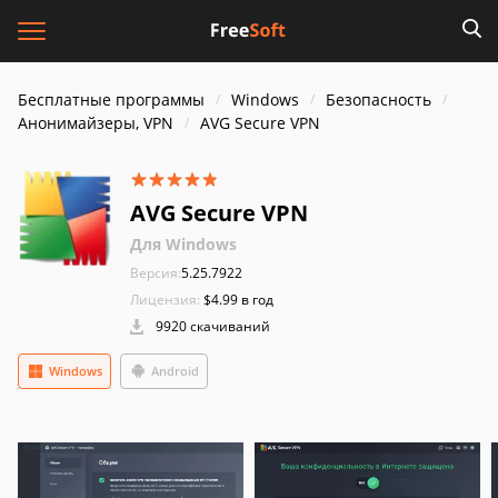
Бесплатные программы
Windows
Безопасность
Анонимайзеры, VPN
AVG Secure VPN
AVG Secure VPN
Для Windows
Версия:
5.25.7922
Лицензия:
$4.99 в год
9920 скачиваний
Windows
Android