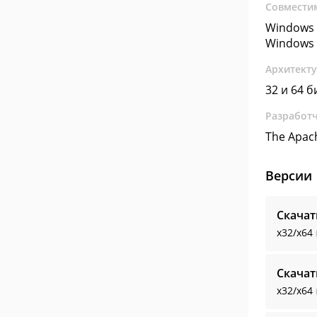
Совмести
Windows 
Windows 
Архитект
32 и 64 б
Разработ
The Apac
Версии
Скачат
x32/x64
Скачат
x32/x64