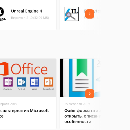
Unreal Engine 4
CIL Bytecode Parser
Версия: 4.21.0 (32.09 МБ)
Версия: 1.3 (0.25 МБ)
евраля 2019
25 февраля 2019
ь альтернатив Microsoft
Файл формата xps: чем
ce
открыть, описание,
особенности