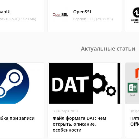
oapUI
OpenSSL
рсия: 5.5.0 (133.23 МБ)
Версия: 1.1.0j (29.33 МБ)
Актуальные статьи
30 января 2019
18 ф
бка при записи
Файл формата DAT: чем
Пят
открыть, описание,
Offi
особенности