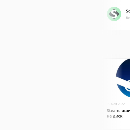
S
Ве
19 мая 2022
Steam: оши
на диск