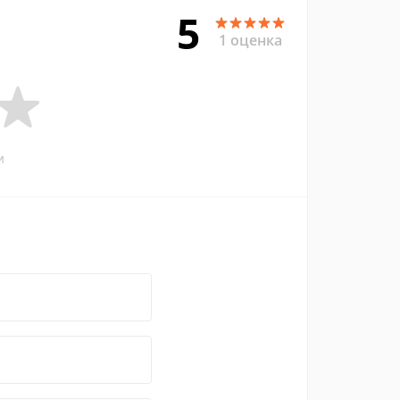
5
1 оценка
и