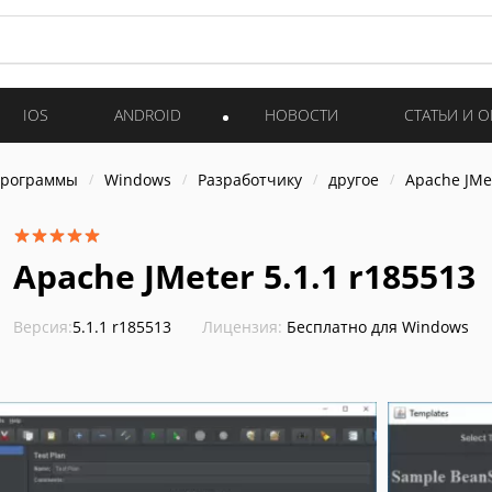
IOS
ANDROID
НОВОСТИ
СТАТЬИ И 
программы
Windows
Разработчику
другое
Apache JMe
Apache JMeter 5.1.1 r185513
Версия:
5.1.1 r185513
Лицензия:
Бесплатно для Windows