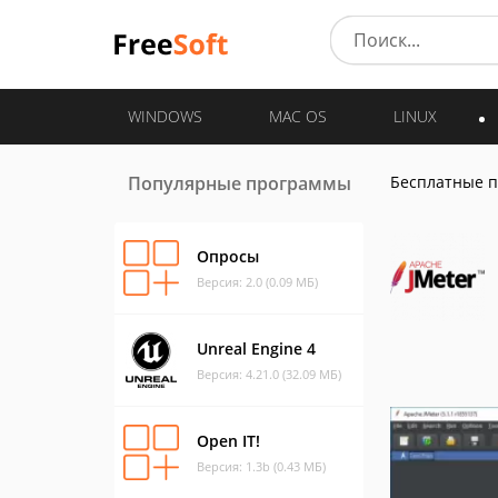
WINDOWS
MAC OS
LINUX
Популярные программы
Бесплатные 
Опросы
Версия: 2.0 (0.09 МБ)
Unreal Engine 4
Версия: 4.21.0 (32.09 МБ)
Open IT!
Версия: 1.3b (0.43 МБ)