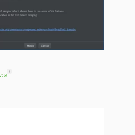
?
усы