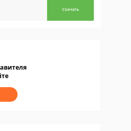
Скачать
тавителя
йте