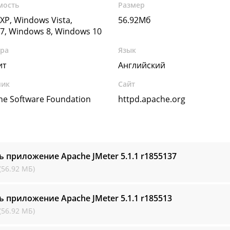
мость
Размер
XP, Windows Vista,
56.92Мб
7, Windows 8, Windows 10
ура
Язык
ит
Английский
чик
Сайт
he Software Foundation
httpd.apache.org
ь приложение Apache JMeter
5.1.1 r1855137
(56.92 МБ)
ь приложение Apache JMeter
5.1.1 r185513
(56.92 МБ)