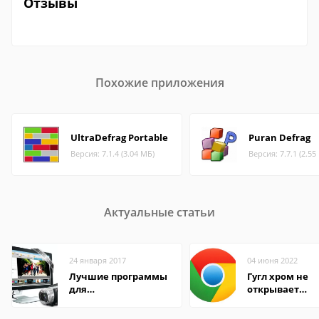
Отзывы
Похожие приложения
UltraDefrag Portable
Puran Defrag
Версия: 7.1.4 (3.04 МБ)
Версия: 7.7.1 (2.55
Актуальные статьи
24 января 2017
04 июня 2022
Лучшие программы
Гугл хром не
для
открывает
редактирования
страницы
видео: подробные