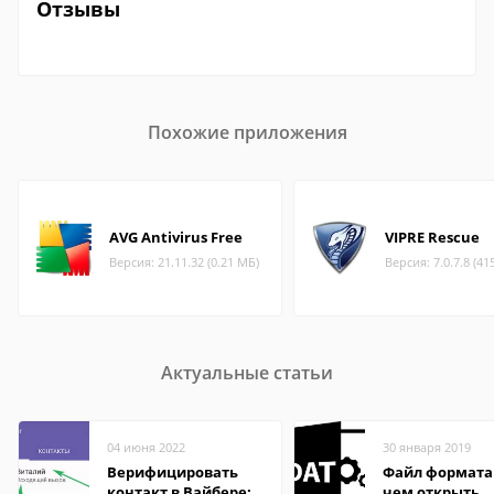
Отзывы
Похожие приложения
AVG Antivirus Free
VIPRE Rescue
Версия: 21.11.32 (0.21 МБ)
Версия: 7.0.7.8 (41
Актуальные статьи
04 июня 2022
30 января 2019
Верифицировать
Файл формата
контакт в Вайбере:
чем открыть,