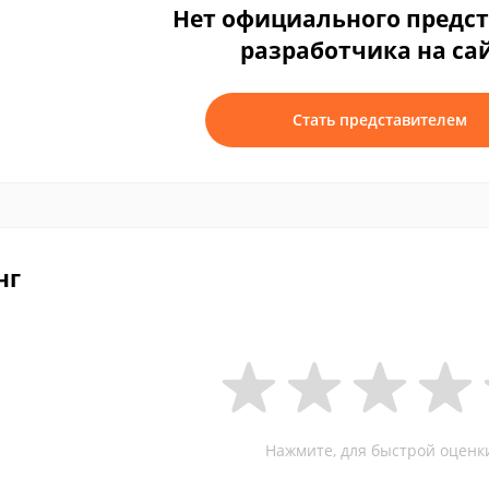
Нет официального предс
разработчика на са
Стать представителем
нг
Нажмите, для быстрой оценк