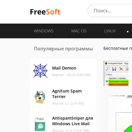
WINDOWS
MAC OS
LINUX
Популярные программы
Бесплатные 
Mail Demon
Версия: 1.00.02 (0.84 МБ)
Agnitum Spam
Terrier
Версия: 2.1 (2.47 МБ)
AntispamSniper для
Windows Live Mail
Версия: 3.2.5.7 (2.31 МБ)