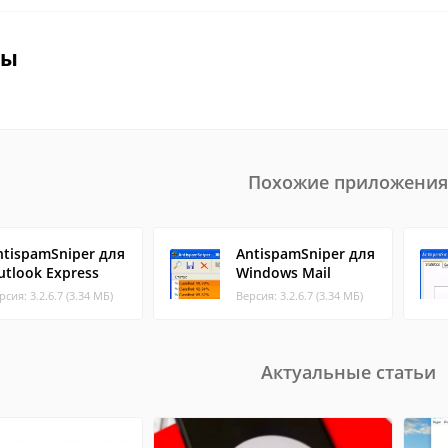
вы
Похожие приложения
ntispamSniper для
AntispamSniper для
utlook Express
Windows Mail
рсия: 3.2.6.7 (3.34 МБ)
Версия: 3.2.6.7 (3.34 МБ)
Актуальные статьи