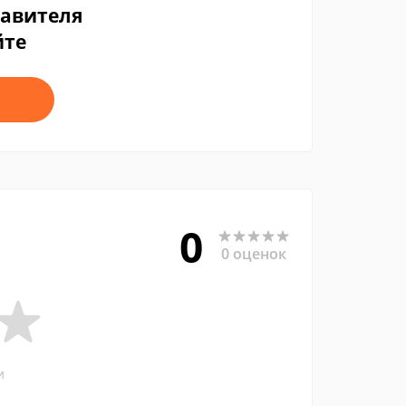
тавителя
йте
0
0 оценок
и