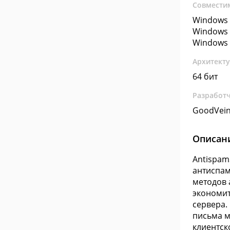
Совмести
Windows 
Windows 
Windows 
Архитект
64 бит
Разработ
GoodVei
Описан
Antispam
антиспам
методов 
экономит
сервера.
письма м
клиентск