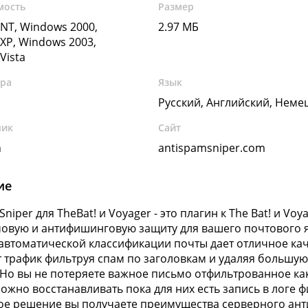
мость
Размер
NT, Windows 2000,
2.97 МБ
XP, Windows 2003,
Vista
ура
Язык
Русский, Английский, Неме
чик
Сайт
n
antispamsniper.com
ие
Sniper для TheBat! и Voyager - это плагин к The Bat! и 
овую и антифишинговую защиту для вашего почтового 
автоматической классификации почты дает отличное ка
 трафик фильтруя спам по заголовкам и удаляя большую
 Но вы не потеряете важное письмо отфильтрованное как
ожно восстанавливать пока для них есть запись в логе 
ое решение вы получаете преимущества серверного ант