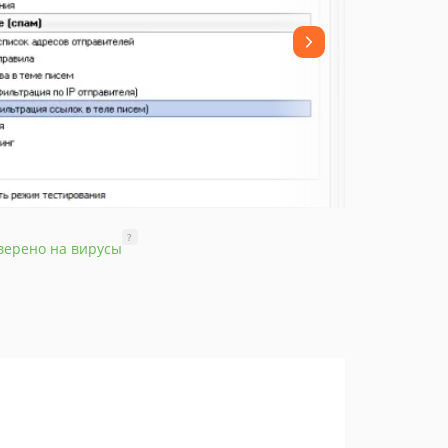
?
верено на вирусы