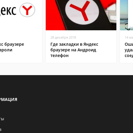
28 декабря 2018
14 м
кс браузере
Где закладки в Яндекс
Оши
пароли
браузере на Андроид
уда
телефон
сое
РМАЦИЯ
ты
а