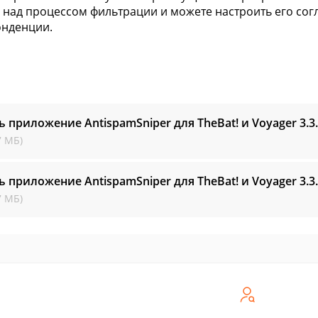
 над процессом фильтрации и можете настроить его со
онденции.
ь приложение AntispamSniper для TheBat! и Voyager
3.3
7 МБ)
ь приложение AntispamSniper для TheBat! и Voyager
3.3
7 МБ)