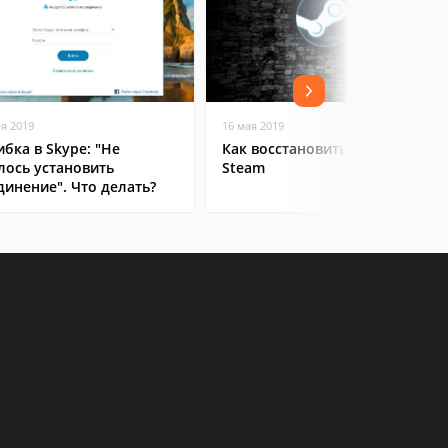
ая 2019
16 мая 2019
бка в Skype: "Не
Как восстановить аккаунт в
лось установить
Steam
динение". Что делать?