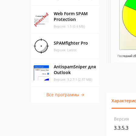
Web Form SPAM
Protection
Версия: 1.5 (0.4 МБ)
SPAMfighter Pro
Версия: Latest
AntispamSniper для
Outlook
Версия: 3.2.7.1 (2.87 МБ)
Все программы →
Характери
Версия
3.3.5.3