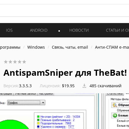
IOS
ANDROID
НОВОСТИ
СТАТЬИ И 
программы
Windows
Связь, чаты, email
Анти-СПАМ e-ma
AntispamSniper для TheBat!
Версия:
3.3.5.3
Лицензия:
$19.95
485 скачиваний