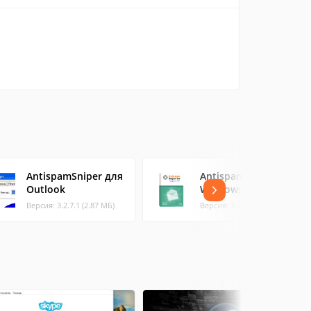
AntispamSniper для
AntispamSniper для
Outlook
Windows Live Mail
Версия: 3.2.7.1 (2.87 МБ)
Версия: 3.2.5.7 (2.31 МБ)