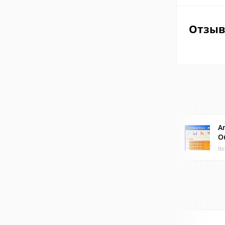
Отзы
A
O
Ве