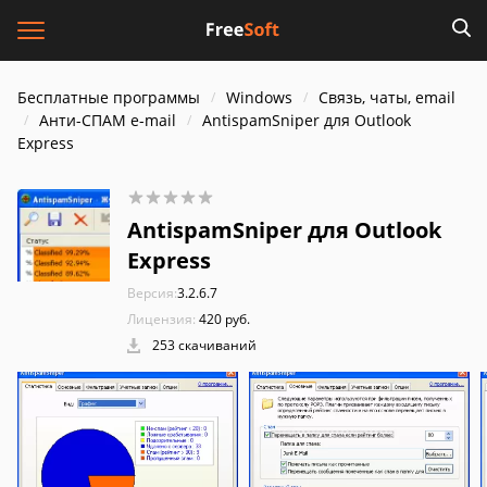
Бесплатные программы
Windows
Связь, чаты, email
Анти-СПАМ e-mail
AntispamSniper для Outlook
Express
AntispamSniper для Outlook
Express
Версия:
3.2.6.7
Лицензия:
420 руб.
253 скачиваний