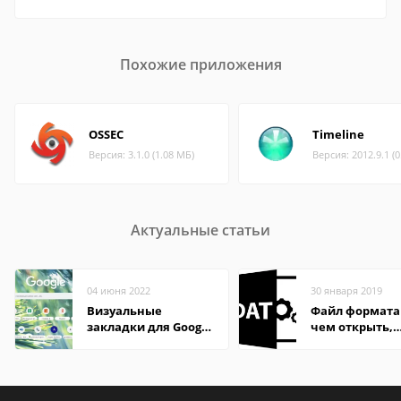
Похожие приложения
OSSEC
Timeline
Версия: 3.1.0 (1.08 МБ)
Версия: 2012.9.1 (
Актуальные статьи
04 июня 2022
30 января 2019
Визуальные
Файл формата
закладки для Google
чем открыть,
Chrome
описание,
особенности