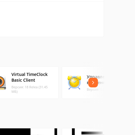
Virtual TimeClock
Управление
Basic Client
временем
Версия: 18 Relea (31.45
Версия: 1.0 (0.4 МБ)
МБ)