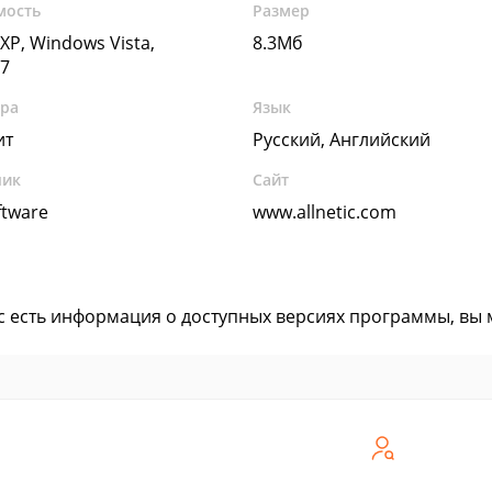
мость
Размер
XP, Windows Vista,
8.3Мб
7
ура
Язык
ит
Русский, Английский
чик
Сайт
tware
www.allnetic.com
ас есть информация о доступных версиях программы, вы