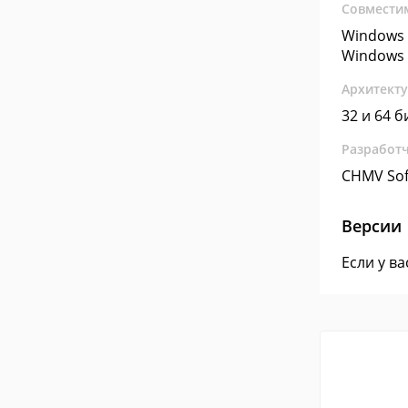
Совмести
Windows 
Windows 
Архитект
32 и 64 б
Разработ
CHMV Sof
Версии
Если у в