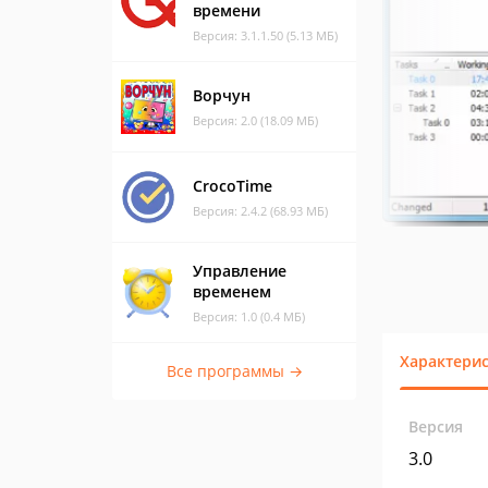
времени
Версия: 3.1.1.50 (5.13 МБ)
Ворчун
Версия: 2.0 (18.09 МБ)
CrocoTime
Версия: 2.4.2 (68.93 МБ)
Управление
временем
Версия: 1.0 (0.4 МБ)
Характери
Все программы →
Версия
3.0