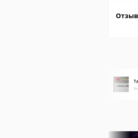
Отзы
Т
Ве