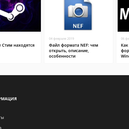
04 февраля 2019
06 ф
е Стим находятся
Файл формата NEF: чем
Как
открыть, описание,
фор
особенности
Win
РМАЦИЯ
ты
а