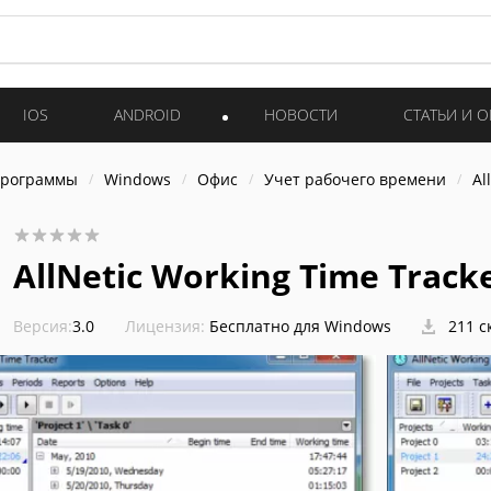
IOS
ANDROID
НОВОСТИ
СТАТЬИ И 
программы
Windows
Офис
Учет рабочего времени
Al
AllNetic Working Time Tracke
Версия:
3.0
Лицензия:
Бесплатно для Windows
211 с