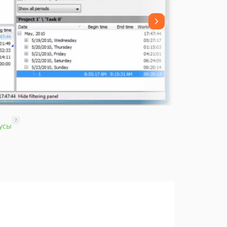
?
усы