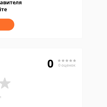
тавителя
йте
0
0 оценок
и