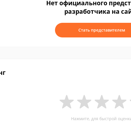
Нет официального предс
разработчика на са
Стать представителем
нг
Нажмите, для быстрой оценк