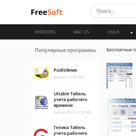
WINDOWS
MAC OS
LINUX
Популярные программы
Бесплатные 
Разбойник
Версия: 1 (0.47 МБ)
Uttable Табель
учета рабочего
времени
Версия: 0.4.3 (11.52 МБ)
Гелика Табель
учета рабочего