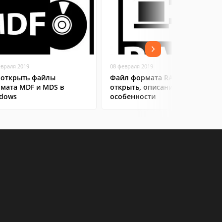
евраля 2019
08 февраля 2019
 открыть файлы
Файл формата RAR: чем
мата MDF и MDS в
открыть, описание,
dows
особенности