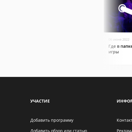
06 июня 2022
Где в папк
игры
УЧАСТИЕ
ИНФО
Добавить программу
Контак
Добавить обзор или статью
Реклам