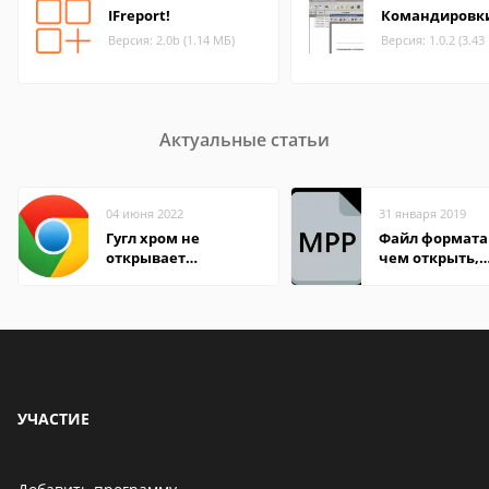
IFreport!
Командировк
Версия: 2.0b (1.14 МБ)
Версия: 1.0.2 (3.43
Актуальные статьи
04 июня 2022
31 января 2019
Гугл хром не
Файл формата
открывает
чем открыть,
страницы
описание,
особенности
УЧАСТИЕ