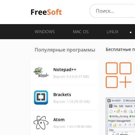
WINDOWS
MAC OS
LINUX
Популярные программы
Бесплатные 
Notepad++
Версия: 8.4.6 (4.37 МБ)
Brackets
Версия: 1.14 (76.55 МБ)
Atom
Версия: 1.63 (198.86 МБ)