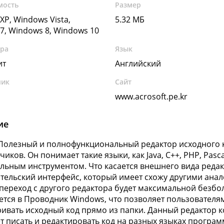
мость
Размер
XP, Windows Vista,
5.32 МБ
7, Windows 8, Windows 10
ура
Язык
ит
Английский
чик
Сайт
www.acrosoft.pe.kr
ие
 Полезный и полнофункциональный редактор исходного к
иков. Он понимает такие языки, как Java, C++, PHP, Pasc
льным инструментом. Что касается внешнего вида редак
тельский интерфейс, который имеет схожу другими ана
переход с другого редактора будет максимальной без
ется в Проводник Windows, что позволяет пользователям
ивать исходный код прямо из папки. Данный редактор ко
т писать и редактировать код на разных языках програм