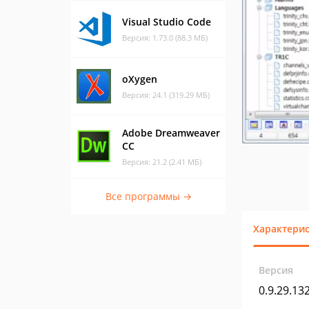
Visual Studio Code
Версия: 1.73.0 (88.3 МБ)
oXygen
Версия: 24.1 (319.29 МБ)
Adobe Dreamweaver
CC
Версия: 21.2 (2.41 МБ)
Все программы →
Характери
Версия
0.9.29.13