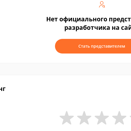
Нет официального предс
разработчика на са
Стать представителем
нг