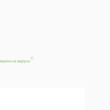
?
верено на вирусы