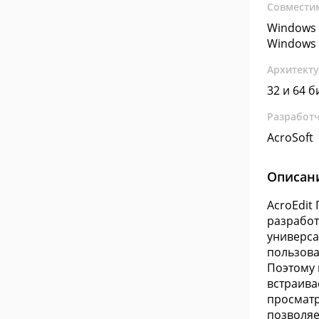
Совмести
Windows 
Windows 
Архитект
32 и 64 б
Разработ
AcroSoft
Описан
AcroEdit
разработч
универса
пользова
Поэтому 
встраива
просматр
позволяе