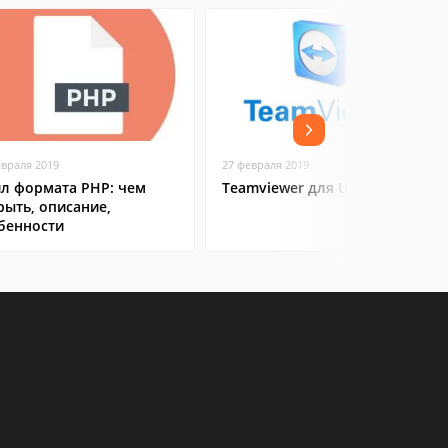
евраля 2019
27 февраля 2019
л формата PHP: чем
Teamviewer для Ubuntu
рыть, описание,
бенности