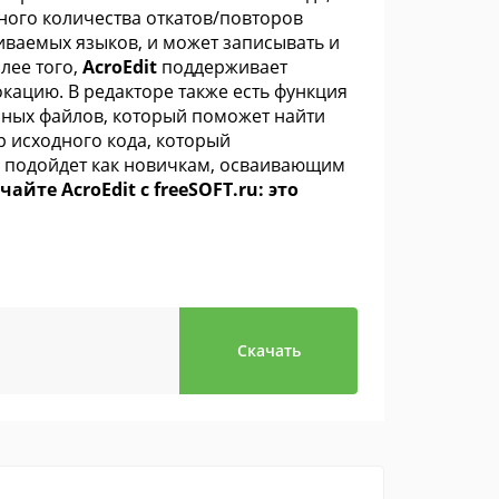
ного количества откатов/повторов
иваемых языков, и может записывать и
лее того,
AcroEdit
поддерживает
окацию. В редакторе также есть функция
азных файлов, который поможет найти
р исходного кода, который
о подойдет как новичкам, осваивающим
чайте AcroEdit с freeSOFT.ru: это
Скачать