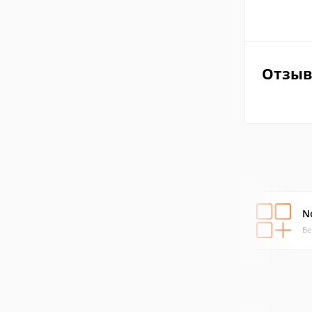
Отзы
N
Ве