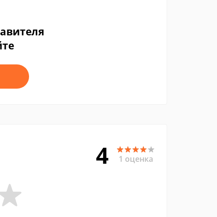
тавителя
йте
4
1 оценка