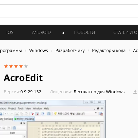
IOS
ANDROID
НОВОСТИ
СТАТЬИ И 
программы
Windows
Разработчику
Редакторы кода
Ac
AcroEdit
Версия:
0.9.29.132
Лицензия:
Бесплатно для Windows