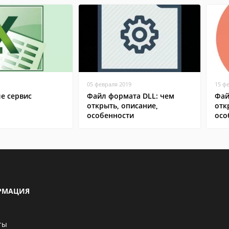
05 февраля 2019
15 ф
ле сервис
Файл формата DLL: чем
Фай
открыть, описание,
отк
особенности
осо
РМАЦИЯ
ты