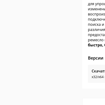
для упро
изменени
воспроиз
подключе
поиска и
различия
предоста
ремесло 
быстро, 
Версии
Скачат
x32/x64