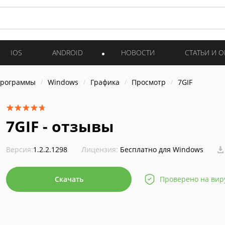
IOS
ANDROID
НОВОСТИ
СТАТЬИ И 
программы
Windows
Графика
Просмотр
7GIF
7GIF - отзывы
Версия:
1.2.2.1298
Лицензия:
Бесплатно для Windows
Скачать
Проверено на вир