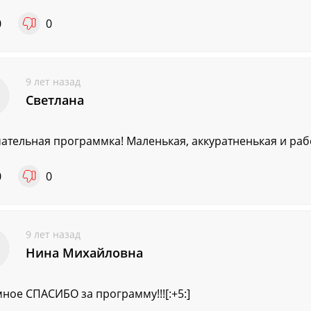
0
0
9 лет назад
Светлана
ательная программка! Маленькая, аккуратненькая и работ
0
0
9 лет назад
Нина Михайловна
ное СПАСИБО за программу!!![:+5:]