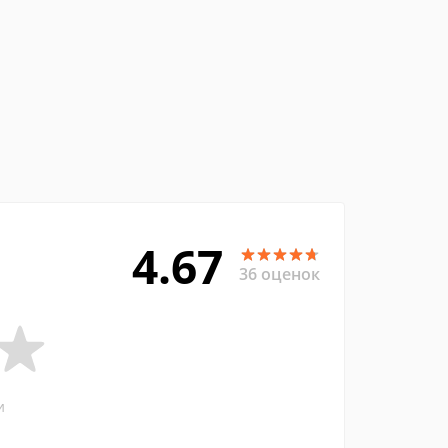
4.67
36 оценок
и