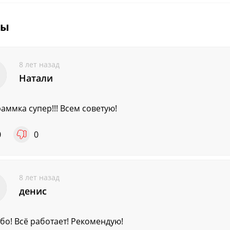
вы
8 лет назад
Натали
аммка супер!!! Всем советую!
0
0
8 лет назад
денис
бо! Всё работает! Рекомендую!