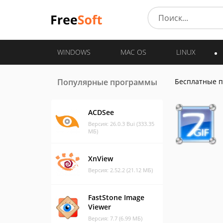
WINDOWS
MAC OS
LINUX
Популярные программы
Бесплатные 
ACDSee
Версия: 26.0.3 Bui (333.35
МБ)
XnView
Версия: 2.52.2 (21.12 МБ)
FastStone Image
Viewer
Версия: 7.7 (6.99 МБ)