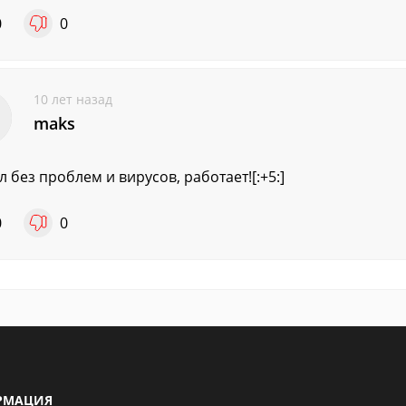
0
0
10 лет назад
maks
л без проблем и вирусов, работает![:+5:]
0
0
РМАЦИЯ