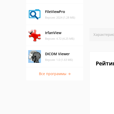
FileViewPro
Версия: 2024 (1.28 МБ)
IrfanView
Характери
Версия: 4.72 (4.25 МБ)
DICOM Viewer
Версия: 1.0 (1.63 МБ)
Рейти
Все программы →