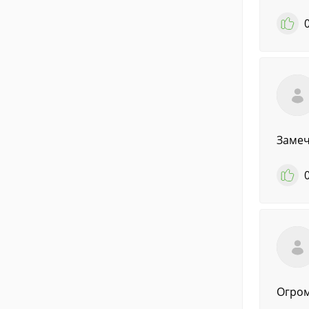
Замеч
Огром