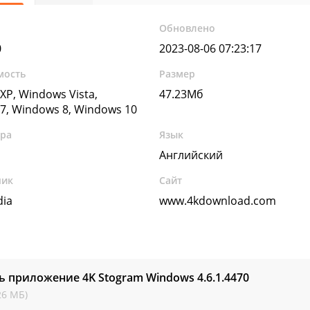
Обновлено
0
2023-08-06 07:23:17
мость
Размер
XP, Windows Vista,
47.23Мб
7, Windows 8, Windows 10
ура
Язык
Английский
чик
Сайт
ia
www.4kdownload.com
ь приложение 4K Stogram Windows
4.6.1.4470
26 МБ)