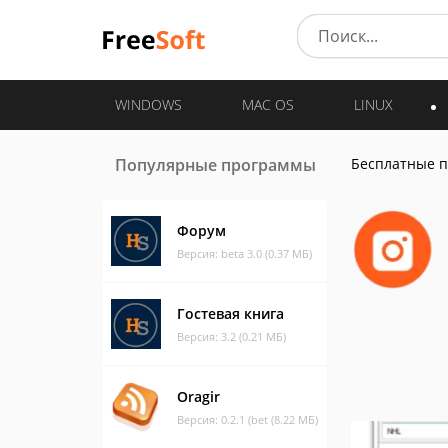
WINDOWS
MAC OS
LINUX
Популярные программы
Бесплатные 
Форум
Версия: beta 3.0 (0.37 МБ)
Гостевая книга
Версия: 3.2 (0.21 МБ)
Oragir
Версия: 0.2.1 (bet (8.22 МБ)