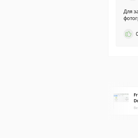
Для з
фотог
F
D
Ве