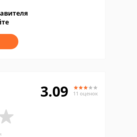
тавителя
йте
3.09
11 оценок
и