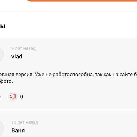
вы
9 лет назад
vlad
евшая версия. Уже не работоспособна, так как на сайте 
 фото.
0
0
10 лет назад
Ваня