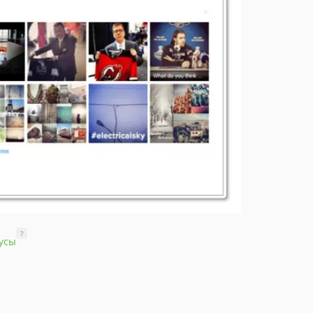
?
усы