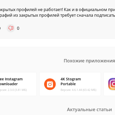
акрытых профилей не работает! Как и в официальном пр
рафий из закрытых профилей требует сначала подписать
0
0
Похожие приложения
ree Instagram
4K Stogram
ownloader
Portable
рсия: 2.3.0 (3.81 МБ)
Версия: 4.6.1.44 (63.42 МБ)
Актуальные статьи