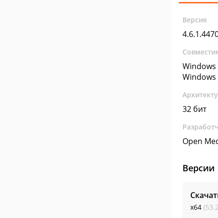
Версия
4.6.1.447
Совмести
Windows 
Windows 
Архитект
32 бит
Разработ
Open Med
Версии
Скачат
x64
(53.