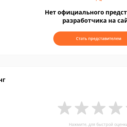
Нет официального предс
разработчика на са
Стать представителем
нг
Нажмите, для быстрой оценк