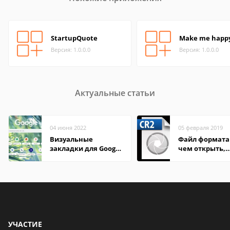
StartupQuote
Make me happ
Версия: 1.0.0.0
Версия: 1.0.0.0
Актуальные статьи
04 июня 2022
05 февраля 2019
Визуальные
Файл формата 
закладки для Google
чем открыть,
Chrome
описание,
особенности
УЧАСТИЕ