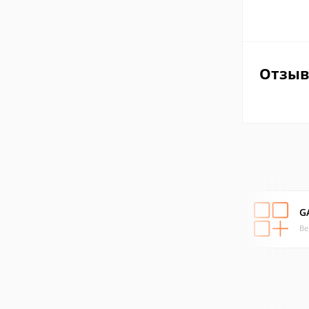
Отзы
G
Ве