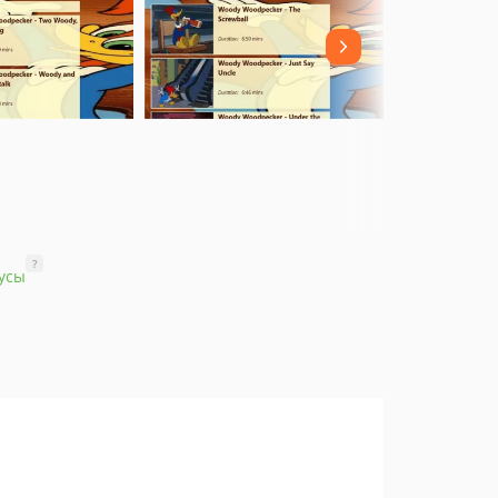
?
усы