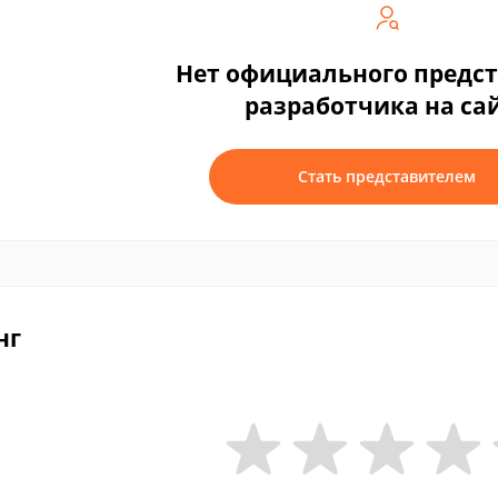
Нет официального предс
разработчика на са
Стать представителем
нг