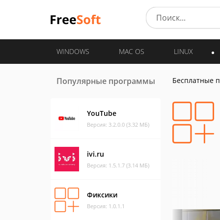
WINDOWS
MAC OS
LINUX
Популярные программы
Бесплатные 
YouTube
Версия: 3.2.0.0 (3.32 МБ)
ivi.ru
Версия: 1.5.1.7 (3.14 МБ)
Фиксики
Версия: 1.0.1.1