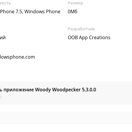
мость
Размер
Phone 7.5, Windows Phone
0Мб
Разработчик
кий
OOB App Creations
dowsphone.com
ть приложение Woody Woodpecker
5.3.0.0
)