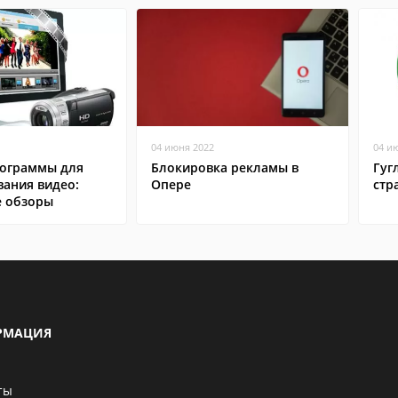
04 июня 2022
04 и
ограммы для
Блокировка рекламы в
Гуг
вания видео:
Опере
стр
 обзоры
РМАЦИЯ
ты