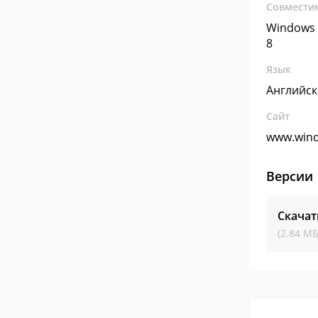
Совмести
Windows 
8
Язык
Английс
Сайт
www.win
Версии
Скача
(2.84 МБ