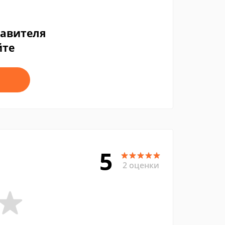
тавителя
йте
5
2 оценки