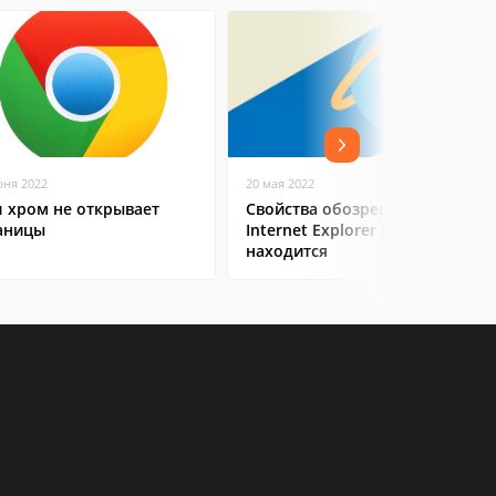
юня 2022
20 мая 2022
л хром не открывает
Свойства обозревателя
аницы
Internet Explorer где
находится