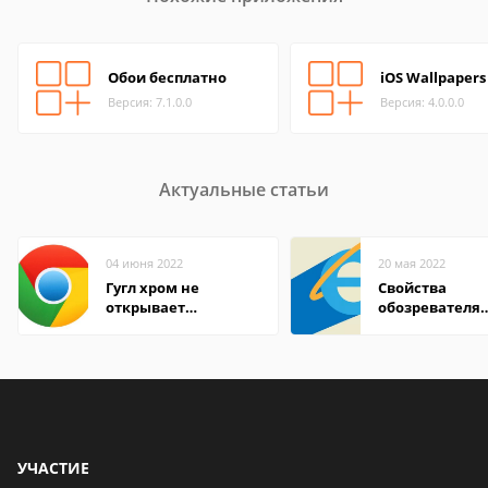
Обои бесплатно
iOS Wallpapers
Версия: 7.1.0.0
Версия: 4.0.0.0
Актуальные статьи
04 июня 2022
20 мая 2022
Гугл хром не
Свойства
открывает
обозревателя
страницы
Internet Explor
находится
УЧАСТИЕ