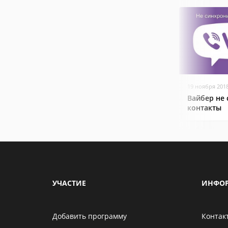
19 ноября 201
Вайбер не
контакты
УЧАСТИЕ
ИНФО
Добавить программу
Контак