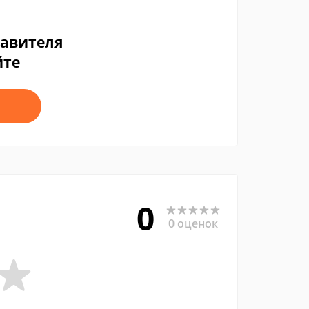
тавителя
йте
0
0 оценок