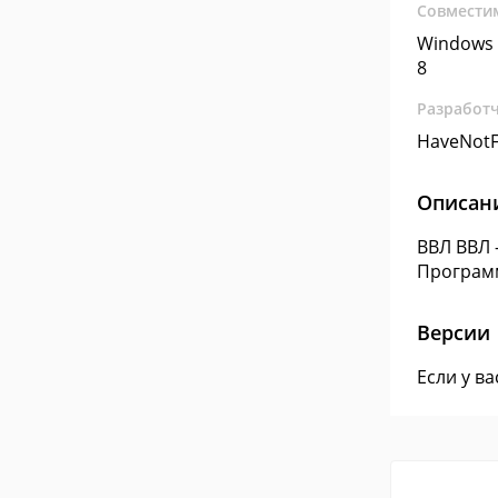
Совмести
Windows 
8
Разработ
HaveNotF
Описан
ВВЛ ВВЛ 
Программ
Версии
Если у в