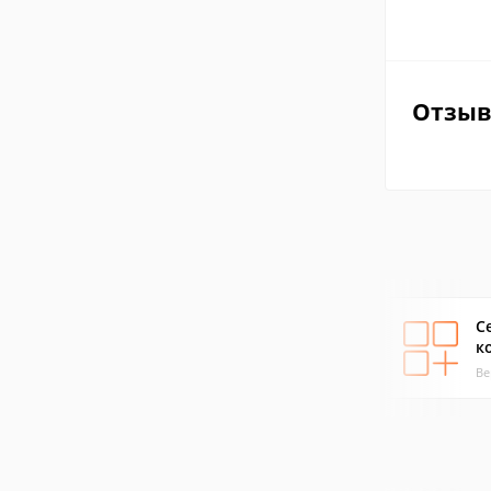
Отзы
С
к
Ве