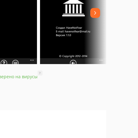
?
верено на вирусы