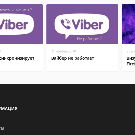
8
21 ноября 2018
25 м
 синхронизирует
Вайбер не работает
Виз
Fire
РМАЦИЯ
ты