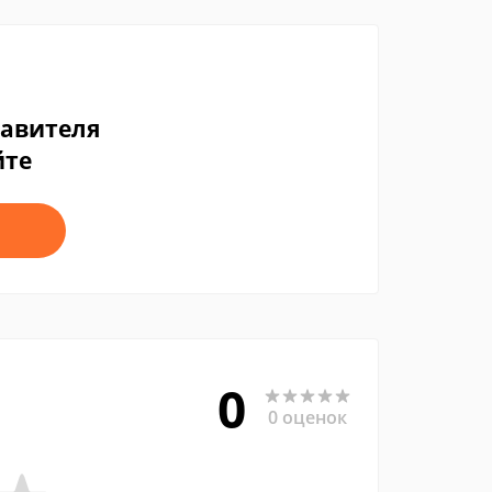
тавителя
йте
0
0 оценок