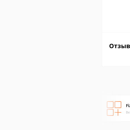
Отзы
F
Ве