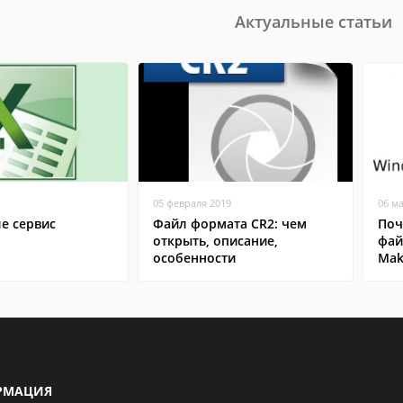
Актуальные статьи
05 февраля 2019
06 м
ле сервис
Файл формата CR2: чем
Поч
открыть, описание,
фай
особенности
Mak
РМАЦИЯ