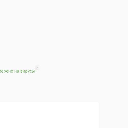
?
верено на вирусы