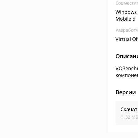
Совмести
Windows 
Mobile 5
Разработ
Virtual Of
Описан
VOBenchm
компонен
Версии
Скача
(1.32 МБ