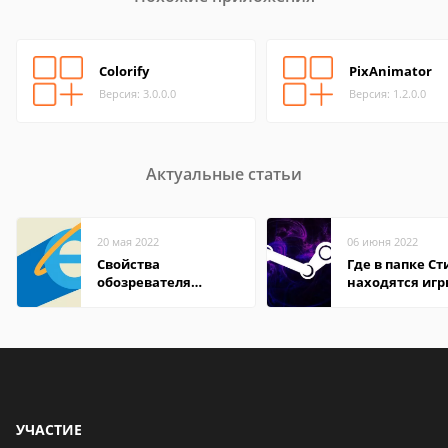
Colorify
PixAnimator
Версия: 3.0.0.0
Версия: 1.2.0.0
Актуальные статьи
20 мая 2022
06 июня 2022
Свойства
Где в папке С
обозревателя
находятся иг
Internet Explorer где
находится
УЧАСТИЕ