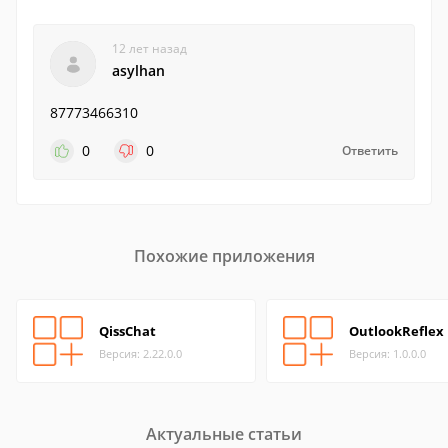
12 лет назад
asylhan
87773466310
0
0
Ответить
Похожие приложения
QissChat
OutlookReflex
Версия: 2.22.0.0
Версия: 1.0.0.0
Актуальные статьи