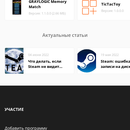
GRAYLOGIC Memory
TicTacToy
Match
Версия: 1.0.0.0
Версия: 1.1.0.0 (2.66 МБ)
Актуальные статьи
04 июня 2022
19 мая 2022
Что делать, если
Steam: ошибка
Steam не видит
записи на дис
установленную игру
УЧАСТИЕ
Добавить программу