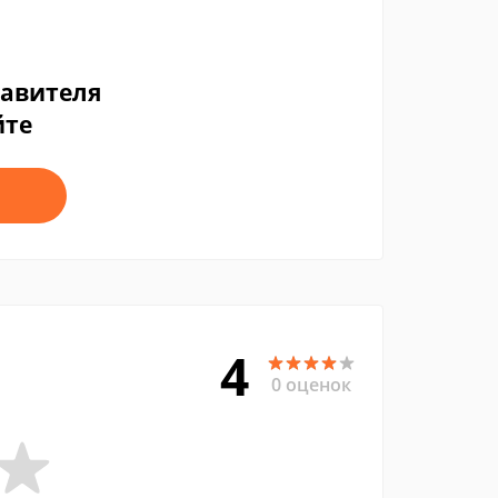
тавителя
йте
4
0 оценок