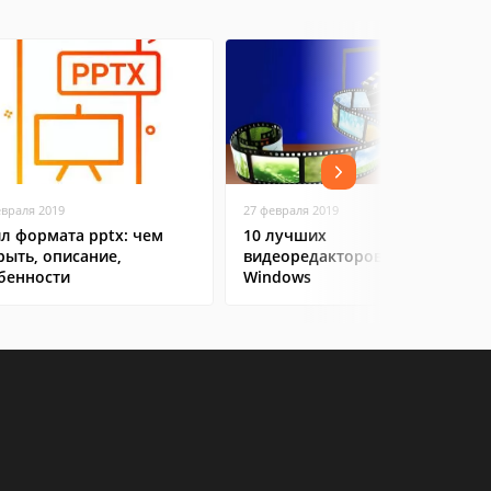
евраля 2019
27 февраля 2019
л формата pptx: чем
10 лучших
рыть, описание,
видеоредакторов на
бенности
Windows