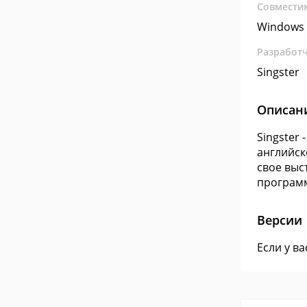
Совмести
Windows 
Разработ
Singster
Описан
Singster
английск
свое выс
программ
Версии
Если у в