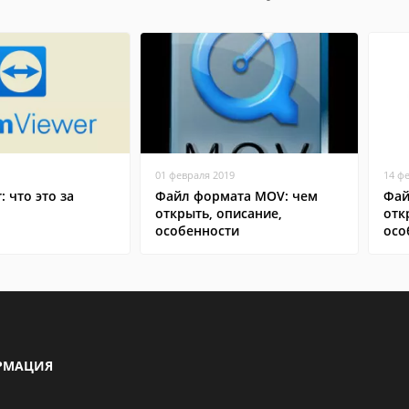
01 февраля 2019
14 ф
: что это за
Файл формата MOV: чем
Фай
открыть, описание,
отк
особенности
осо
РМАЦИЯ