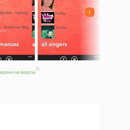
?
верено на вирусы