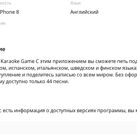
мость
Язык
Phone 8
Английский
чик
ие
 - Karaoke Game С этим приложением вы сможете петь по
ом, испанском, итальянском, шведском и финском язык
тупление и поделитесь записью со всем миром. Без офо
у доступно только 44 песни.
ас есть информация о доступных версиях программы, вы