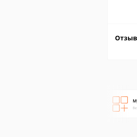
Отзы
M
Ве