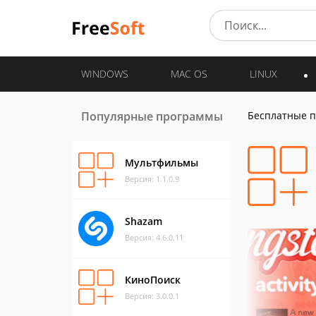
WINDOWS
MAC OS
LINUX
Популярные программы
Бесплатные 
Мультфильмы
Версия: 1.1.0.9
Shazam
Версия: 4.6.0.11
КиноПоиск
Версия: 3.0.0.1