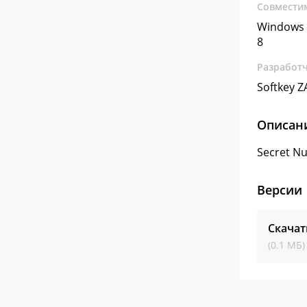
Совмести
Windows 
8
Разработ
Softkey 
Описан
Secret N
Версии
Скачат
(0.1 МБ)