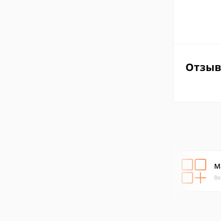
Отзы
M
Ве