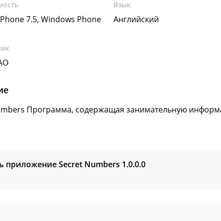
мость
Язык
Phone 7.5, Windows Phone
Английский
чик
ZAO
ие
umbers Программа, содержащая занимательную информа
ь приложение Secret Numbers
1.0.0.0