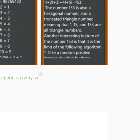
?
верено на вирусы