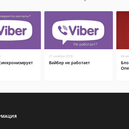
8
21 ноября 2018
04 и
 синхронизирует
Вайбер не работает
Бло
Опе
РМАЦИЯ