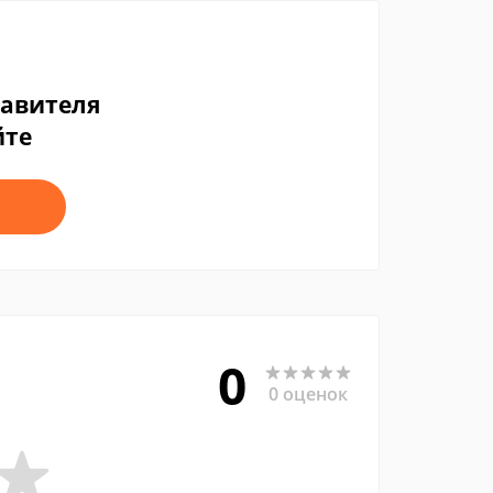
тавителя
йте
0
0 оценок