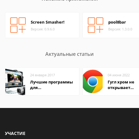
Screen Smasher!
pool8bar
Версия: 0.9.6.0
Версия: 1.3.0.0
Актуальные статьи
24 января 2017
04 июня 2022
Лучшие программы
Гугл хром не
для
открывает
редактирования
страницы
видео: подробные
обзоры
УЧАСТИЕ