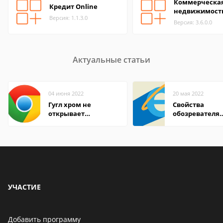
Коммерческа
Кредит Online
недвижимост
Версия: 1.1.3.0
Версия: 3.6.0.0
Актуальные статьи
04 июня 2022
20 мая 2022
Гугл хром не
Свойства
открывает
обозревателя
страницы
Internet Explor
находится
УЧАСТИЕ
Добавить программу