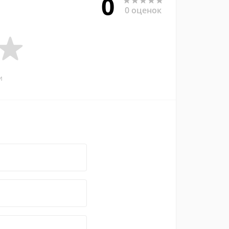
0
0 оценок
и