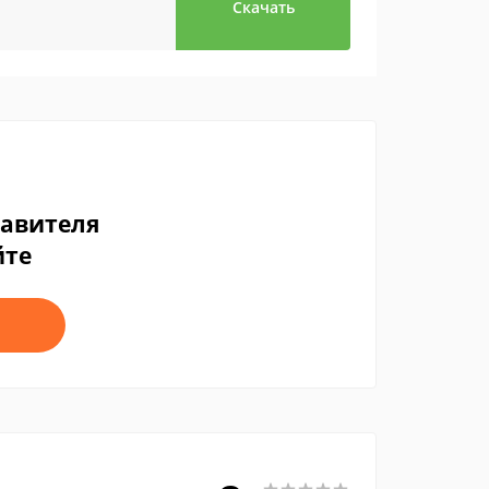
Скачать
тавителя
йте