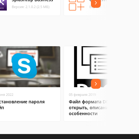
Версия: 2.1.0.2 (2.5 МБ)
Версия: 1.5.0.0
юня 2022
05 февраля 2019
становление пароля
Файл формата DOCX: чем
йп
открыть, описание,
особенности