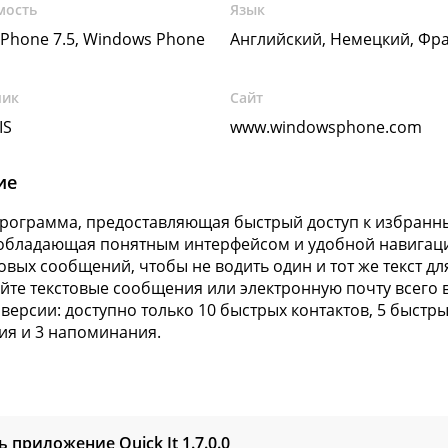
мость
Язык
Phone 7.5, Windows Phone
Английский, Немецкий, Фр
чик
Сайт
IS
www.windowsphone.com
ие
 Программа, предоставляющая быстрый доступ к избранн
обладающая понятным интерфейсом и удобной навигац
товых сообщений, чтобы не водить один и тот же текст д
йте текстовые сообщения или электронную почту всего 
версии: доступно только 10 быстрых контактов, 5 быстры
я и 3 напоминания.
ь приложение Quick It
1.7.0.0