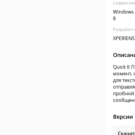
Совмести
Windows 
8
Разработ
XPERIENS
Описан
Quick It
момент, 
для текс
отправля
пробной 
сообщени
Версии
Скачат