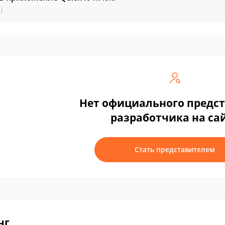
)
Нет официального предс
разработчика на са
Стать представителем
нг