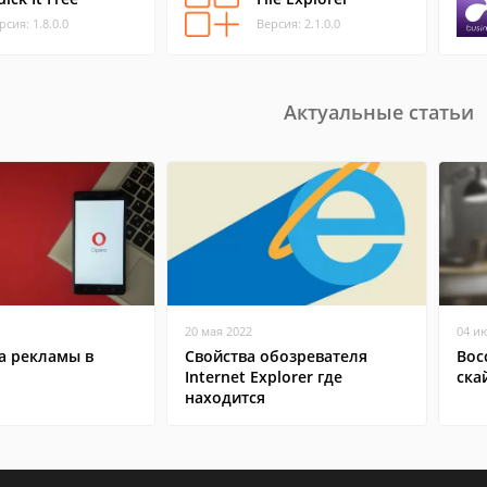
рсия: 1.8.0.0
Версия: 2.1.0.0
Актуальные статьи
20 мая 2022
04 и
а рекламы в
Свойства обозревателя
Вос
Internet Explorer где
ска
находится