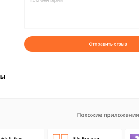
Комментарий*
Отправить отзыв
вы
Похожие приложения
ick It Free
File Explorer