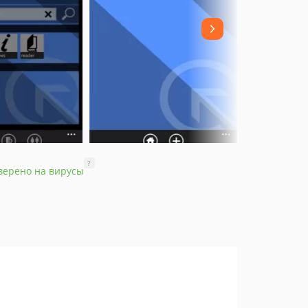
?
верено на вирусы