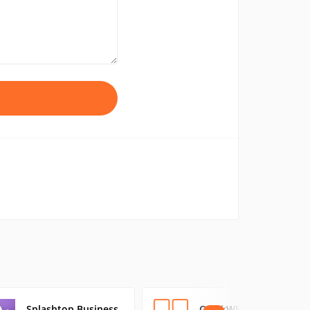
Splashtop Business
QuickWP