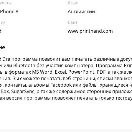
мость
Язык
Phone 8
Английский
чик
Сайт
d
www.printhand.com
ие
d Эта программа позволит вам печатать различные доку
Fi или Bluetooth без участия компьютера. Программа P
ы в форматах MS Word, Excel, PowerPoint, PDF, а так же
ния. Вы сможете печатать веб-страницы, списки звонко
я, контакты, альбомы Facebook или файлы, хранящиеся н
 Box, SugarSync, а так же содержимое сторонних прилож
ая версия программы позволяет печатать только тестову