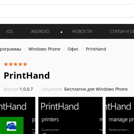
IOS
ANDROID
НОВОСТИ
СТАТЬИ И 
программы
Windows Phone
Офис
PrintHand
PrintHand
Версия:
1.0.0.7
Лицензия:
Бесплатно для Windows Phone