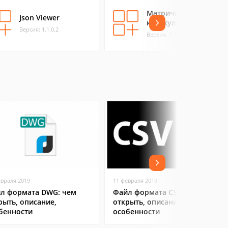
Матричный
Json Viewer
калькулятор
Версия: 1.1.0.2
Версия: 1.1.0.0
евраля 2019
11 февраля 2019
л формата DWG: чем
Файл формата CSV: чем
рыть, описание,
открыть, описание,
бенности
особенности