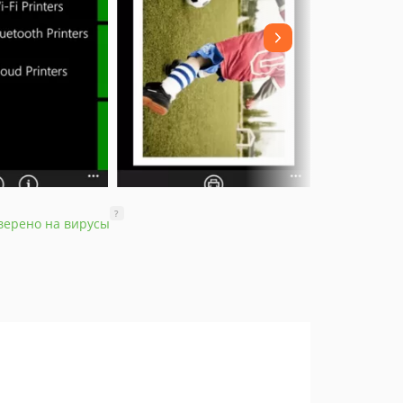
?
верено на вирусы