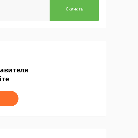
Скачать
тавителя
йте