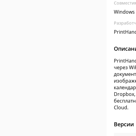
Совмести
Windows 
Разработ
PrintHan
Описан
PrintHan
через Wi
документ
изображе
календар
Dropbox,
бесплатн
Cloud.
Версии