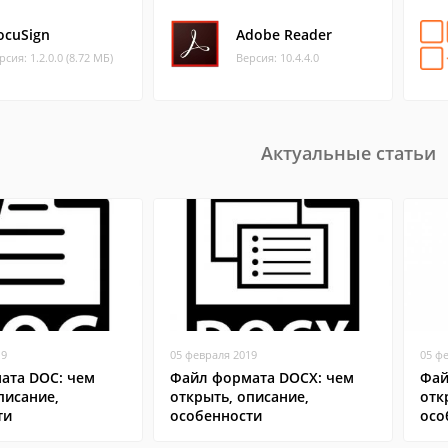
ocuSign
Adobe Reader
рсия: 1.2.0.0 (8.72 МБ)
Версия: 10.4.4.0
Актуальные статьи
19
05 февраля 2019
05 ф
ата DOC: чем
Файл формата DOCX: чем
Фай
писание,
открыть, описание,
отк
ти
особенности
осо