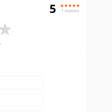
5
1 оценка
и