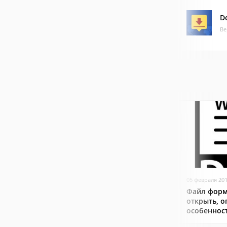
D
Ве
05 февраля 20
Файл форм
открыть, о
особеннос