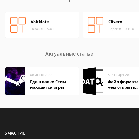
VoltNote
Clivero
Версия: 2.5.0.1
Версия: 1.0.16.0
Актуальные статьи
06 июня 2022
30 января 2019
Где в папке Стим
Файл формата
находятся игры
чем открыть,
описание,
особенности
УЧАСТИЕ