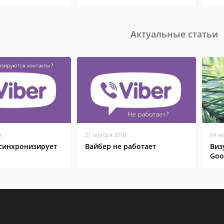
Актуальные статьи
8
21 ноября 2018
04 и
 синхронизирует
Вайбер не работает
Виз
Goo