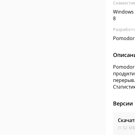
Совмести
Windows 
8
Разработ
Pomodor
Описан
Pomodoro
продукти
перерыв.
Статисти
Версии
Скачат
(1.52 МБ