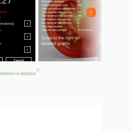
?
верено на вирусы