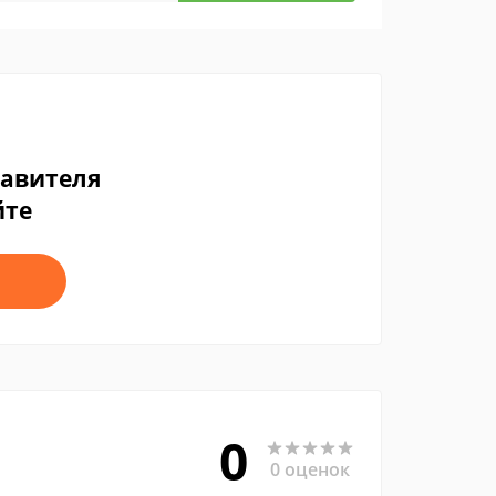
тавителя
йте
0
0 оценок