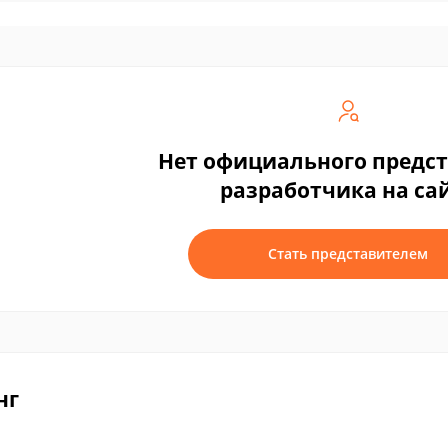
Нет официального предс
разработчика на са
Стать представителем
нг