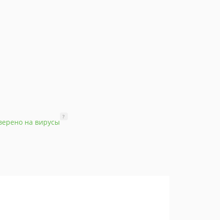
?
верено на вирусы