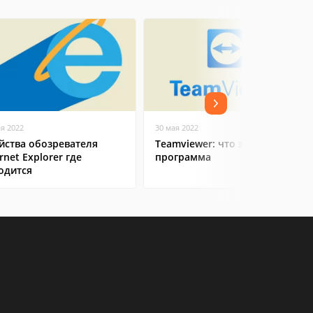
ая 2022
30 мая 2022
йства обозревателя
Teamviewer: что это за
rnet Explorer где
программа
одится