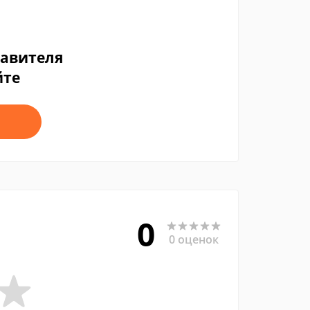
тавителя
йте
0
0 оценок