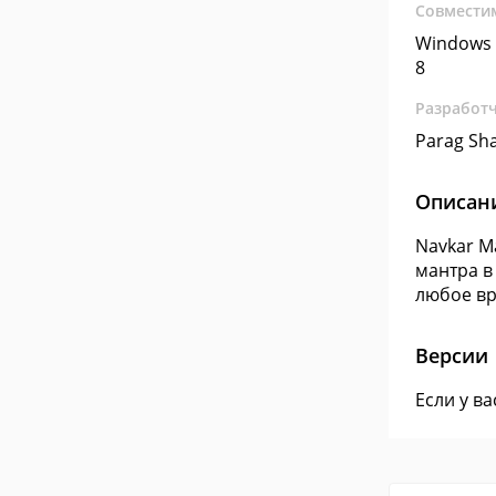
Совмести
Windows 
8
Разработ
Parag Sh
Описан
Navkar M
мантра в
любое вр
Версии
Если у в