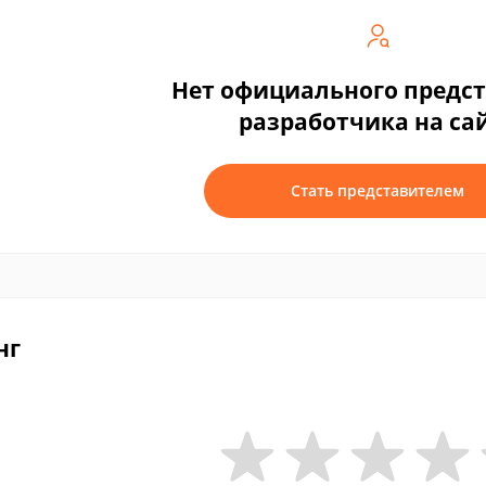
Нет официального предс
разработчика на са
Стать представителем
нг