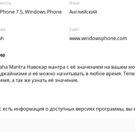
мость
Язык
Phone 7.5, Windows Phone
Английский
чик
Сайт
ah
www.windowsphone.com
ие
aha Mantra Навокар мантра с её значением на вашем мо
 джайнизме и её можно начитывать в любое время. Тепер
емя, а так же узнать её значение.
ас есть информация о доступных версиях программы, вы