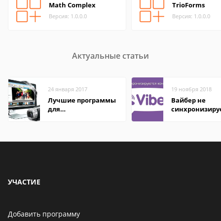
Math Complex
TrioForms
Версия: 1.0.0.0
Версия: 1.0.0.0
Актуальные статьи
24 января 2017
19 ноября 2018
Лучшие программы
Вайбер не
для
синхронизиру
редактирования
контакты
видео: подробные
обзоры
УЧАСТИЕ
Добавить программу