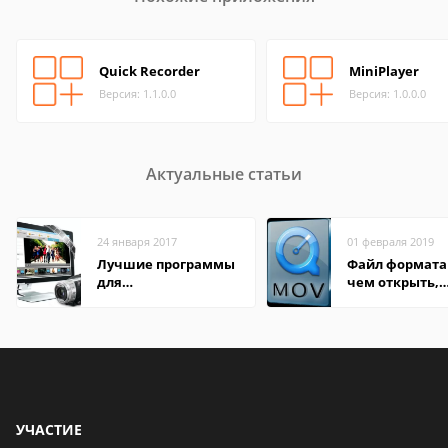
Quick Recorder
MiniPlayer
Версия: 1.1.0.0
Версия: 1.0.0.0
Актуальные статьи
24 января 2017
01 февраля 2019
Лучшие программы
Файл формата
для
чем открыть,
редактирования
описание,
видео: подробные
особенности
обзоры
УЧАСТИЕ