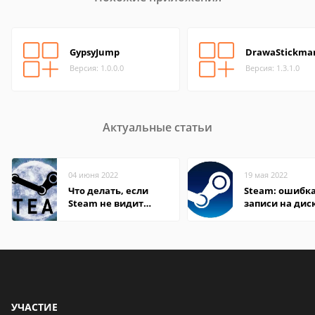
GypsyJump
DrawaStickman
Версия: 1.0.0.0
Версия: 1.3.1.0
Актуальные статьи
04 июня 2022
19 мая 2022
Что делать, если
Steam: ошибка
Steam не видит
записи на дис
установленную игру
УЧАСТИЕ