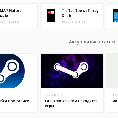
iMAP Nature
Tic Tac Toe от Parag
uzzle
Shah
рсия: (3.28 МБ)
Версия: (0.43 МБ)
Актуальные статьи
06 июня 2022
04 м
бка при записи
Где в папке Стим находятся
Как
игры