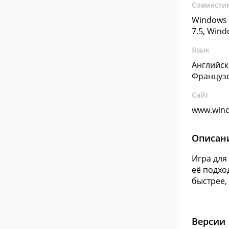
Совмести
Windows 
7.5, Win
Язык
Английск
Француз
Сайт
www.win
Описан
Игра для
её подхо
быстрее,
Версии