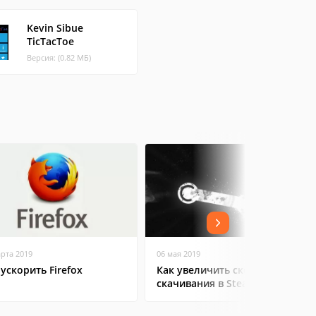
Kevin Sibue
TicTacToe
Версия: (0.82 МБ)
арта 2019
06 мая 2019
 ускорить Firefox
Как увеличить скорость
скачивания в Steam?