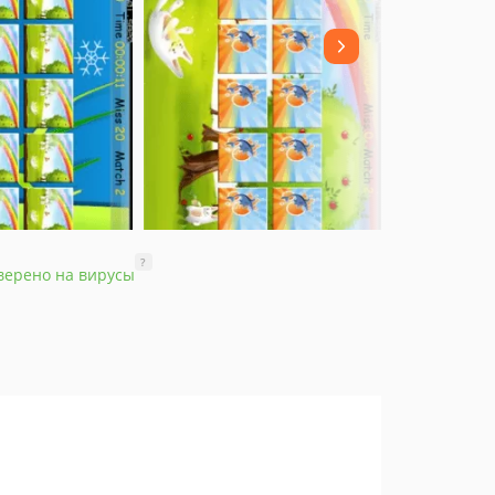
?
верено на вирусы