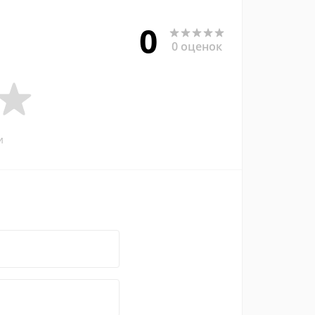
0
0 оценок
и