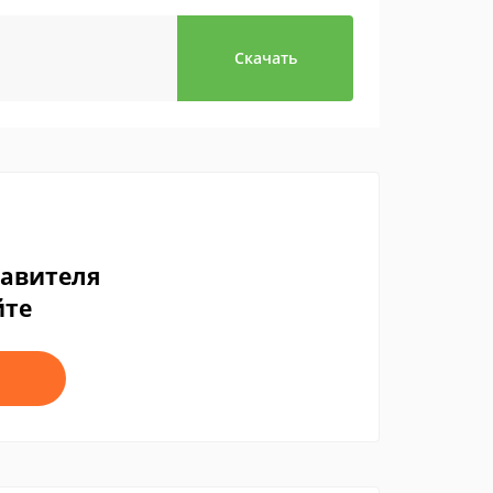
Скачать
тавителя
йте