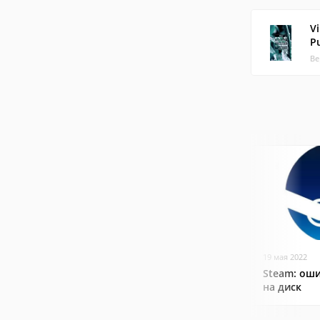
V
P
Ве
19 мая 2022
Steam: оши
на диск