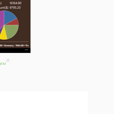
?
усы