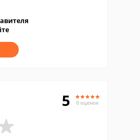
тавителя
йте
5
0 оценок