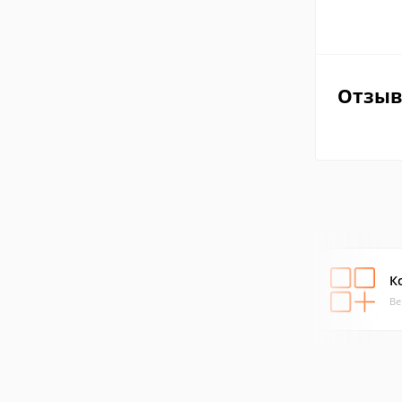
Отзы
К
Ве