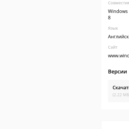
Совмести
Windows 
8
Язык
Английс
Сайт
www.win
Версии
Скача
(2.22 МБ