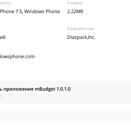
мость
Размер
Phone 7.5, Windows Phone
2.22Мб
Разработчик
кий
Diaspark,Inc.
dowsphone.com
ть приложение mBudget
1.0.1.0
)