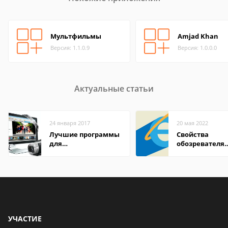
Мультфильмы
Amjad Khan
Версия: 1.1.0.9
Версия: 1.0.0.0
Актуальные статьи
24 января 2017
20 мая 2022
Лучшие программы
Свойства
для
обозревателя
редактирования
Internet Explor
видео: подробные
находится
обзоры
УЧАСТИЕ